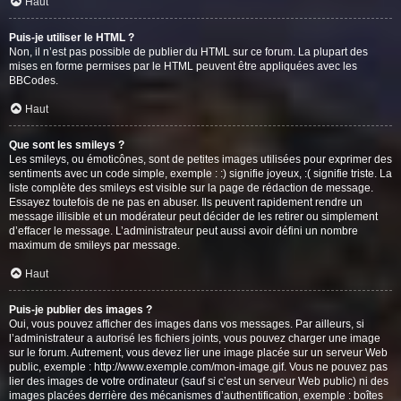
Haut
Puis-je utiliser le HTML ?
Non, il n’est pas possible de publier du HTML sur ce forum. La plupart des
mises en forme permises par le HTML peuvent être appliquées avec les
BBCodes.
Haut
Que sont les smileys ?
Les smileys, ou émoticônes, sont de petites images utilisées pour exprimer des
sentiments avec un code simple, exemple : :) signifie joyeux, :( signifie triste. La
liste complète des smileys est visible sur la page de rédaction de message.
Essayez toutefois de ne pas en abuser. Ils peuvent rapidement rendre un
message illisible et un modérateur peut décider de les retirer ou simplement
d’effacer le message. L’administrateur peut aussi avoir défini un nombre
maximum de smileys par message.
Haut
Puis-je publier des images ?
Oui, vous pouvez afficher des images dans vos messages. Par ailleurs, si
l’administrateur a autorisé les fichiers joints, vous pouvez charger une image
sur le forum. Autrement, vous devez lier une image placée sur un serveur Web
public, exemple : http://www.exemple.com/mon-image.gif. Vous ne pouvez pas
lier des images de votre ordinateur (sauf si c’est un serveur Web public) ni des
images placées derrière des mécanismes d’authentification, exemple : boîtes