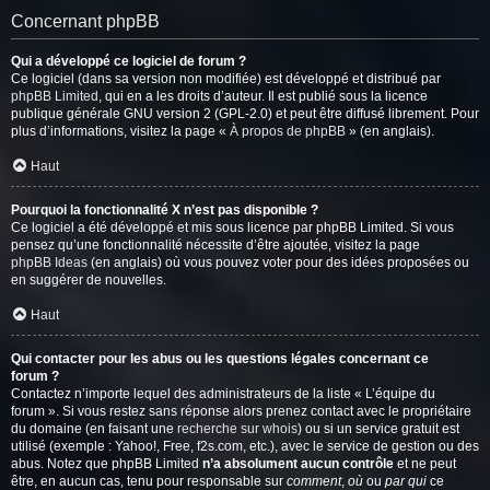
Concernant phpBB
Qui a développé ce logiciel de forum ?
Ce logiciel (dans sa version non modifiée) est développé et distribué par
phpBB Limited
, qui en a les droits d’auteur. Il est publié sous la licence
publique générale GNU version 2 (GPL-2.0) et peut être diffusé librement. Pour
plus d’informations, visitez la page «
À propos de phpBB
» (en anglais).
Haut
Pourquoi la fonctionnalité X n’est pas disponible ?
Ce logiciel a été développé et mis sous licence par phpBB Limited. Si vous
pensez qu’une fonctionnalité nécessite d’être ajoutée, visitez la page
phpBB Ideas
(en anglais) où vous pouvez voter pour des idées proposées ou
en suggérer de nouvelles.
Haut
Qui contacter pour les abus ou les questions légales concernant ce
forum ?
Contactez n’importe lequel des administrateurs de la liste « L’équipe du
forum ». Si vous restez sans réponse alors prenez contact avec le propriétaire
du domaine (en faisant une
recherche sur whois
) ou si un service gratuit est
utilisé (exemple : Yahoo!, Free, f2s.com, etc.), avec le service de gestion ou des
abus. Notez que phpBB Limited
n’a absolument aucun contrôle
et ne peut
être, en aucun cas, tenu pour responsable sur
comment
,
où
ou
par qui
ce