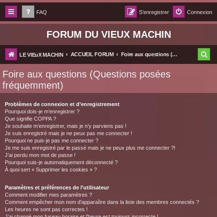
FAQ
S’enregistrer
Connexion
FORUM DU VIEUX MACHIN
R
ACCUEIL FORUM
Foire aux questions (Questions posées fréquemment)
LE VIEuX MACHIN
e
Foire aux questions (Questions posées
c
fréquemment)
h
Problèmes de connexion et d’enregistrement
e
Pourquoi dois-je m’enregistrer ?
Que signifie COPPA ?
r
Je souhaite m’enregistrer, mais je n’y parviens pas !
c
Je suis enregistré mais je ne peux pas me connecter !
Pourquoi ne puis-je pas me connecter ?
h
Je me suis enregistré par le passé mais je ne peux plus me connecter ?!
J’ai perdu mon mot de passe !
e
Pourquoi suis-je automatiquement déconnecté ?
À quoi sert « Supprimer les cookies » ?
r
Paramètres et préférences de l’utilisateur
Comment modifier mes paramètres ?
Comment empêcher mon nom d’apparaître dans la liste des membres connectés ?
Les heures ne sont pas correctes !
J’ai changé mon fuseau horaire et l’heure est toujours incorrecte !