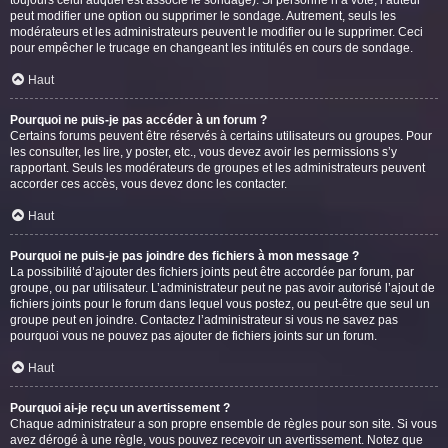
toujours celui auquel est associé le sondage). Si personne n’a voté, l’auteur
peut modifier une option ou supprimer le sondage. Autrement, seuls les
modérateurs et les administrateurs peuvent le modifier ou le supprimer. Ceci
pour empêcher le trucage en changeant les intitulés en cours de sondage.
Haut
Pourquoi ne puis-je pas accéder à un forum ?
Certains forums peuvent être réservés à certains utilisateurs ou groupes. Pour
les consulter, les lire, y poster, etc., vous devez avoir les permissions s’y
rapportant. Seuls les modérateurs de groupes et les administrateurs peuvent
accorder ces accès, vous devez donc les contacter.
Haut
Pourquoi ne puis-je pas joindre des fichiers à mon message ?
La possibilité d’ajouter des fichiers joints peut être accordée par forum, par
groupe, ou par utilisateur. L’administrateur peut ne pas avoir autorisé l’ajout de
fichiers joints pour le forum dans lequel vous postez, ou peut-être que seul un
groupe peut en joindre. Contactez l’administrateur si vous ne savez pas
pourquoi vous ne pouvez pas ajouter de fichiers joints sur un forum.
Haut
Pourquoi ai-je reçu un avertissement ?
Chaque administrateur a son propre ensemble de règles pour son site. Si vous
avez dérogé à une règle, vous pouvez recevoir un avertissement. Notez que