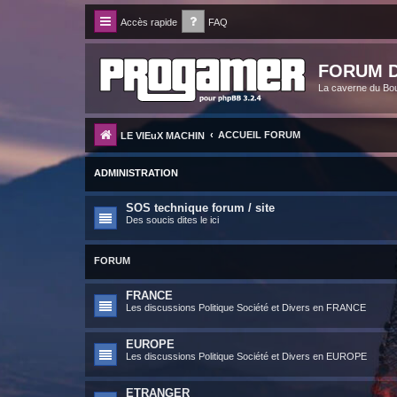
Accès rapide
FAQ
FORUM D
La caverne du Bo
ACCUEIL FORUM
LE VIEuX MACHIN
ADMINISTRATION
SOS technique forum / site
Des soucis dites le ici
FORUM
FRANCE
Les discussions Politique Société et Divers en FRANCE
EUROPE
Les discussions Politique Société et Divers en EUROPE
ETRANGER