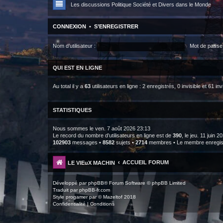
Les discussions Politique Société et Divers dans le Monde
CONNEXION
•
S’ENREGISTRER
Nom d’utilisateur :
Mot de passe 
QUI EST EN LIGNE
Au total il y a
63
utilisateurs en ligne : 2 enregistrés, 0 invisible et 61 i
STATISTIQUES
Nous sommes le ven. 7 août 2026 23:13
Le record du nombre d’utilisateurs en ligne est de
390
, le jeu. 11 juin 
102903
messages •
8582
sujets •
2714
membres • Le membre enregistr
ACCUEIL FORUM
LE VIEuX MACHIN
Développé par
phpBB
® Forum Software © phpBB Limited
Traduit par
phpBB-fr.com
Style
progamer
par ©
Mazeltof
2018
Confidentialité
|
Conditions