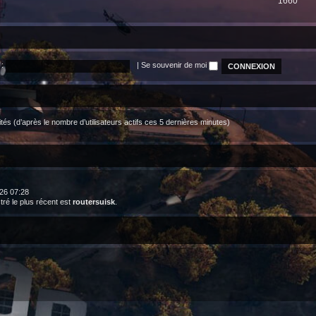
1660
:
|
Se souvenir de moi
nvités (d’après le nombre d’utilisateurs actifs ces 5 dernières minutes)
2026 07:28
é le plus récent est
routersuisk
.