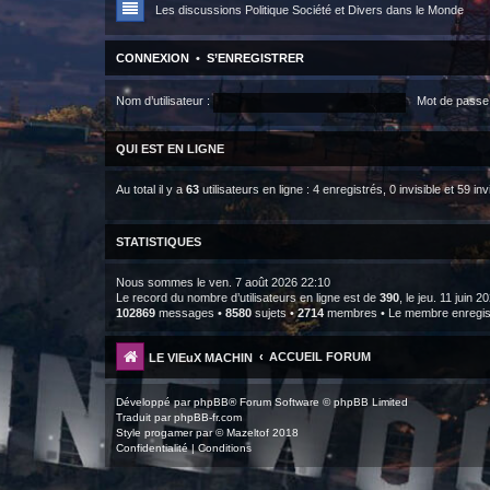
Les discussions Politique Société et Divers dans le Monde
CONNEXION
•
S’ENREGISTRER
Nom d’utilisateur :
Mot de passe 
QUI EST EN LIGNE
Au total il y a
63
utilisateurs en ligne : 4 enregistrés, 0 invisible et 59 i
STATISTIQUES
Nous sommes le ven. 7 août 2026 22:10
Le record du nombre d’utilisateurs en ligne est de
390
, le jeu. 11 juin 
102869
messages •
8580
sujets •
2714
membres • Le membre enregistr
ACCUEIL FORUM
LE VIEuX MACHIN
Développé par
phpBB
® Forum Software © phpBB Limited
Traduit par
phpBB-fr.com
Style
progamer
par ©
Mazeltof
2018
Confidentialité
|
Conditions