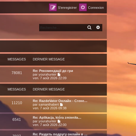
S’enregistrer
Connexion
RECHERCHER
RECHERCHE AVANCÉ
MESSAGES
DERNIER MESSAGE
Re: Рекомендації до гри
78081
V
par
yourahunter
o
ven. 7 août 2026 22:09
i
r
l
MESSAGES
DERNIER MESSAGE
e
d
e
Re: RazdeVator Онлайн - Сгене…
11210
r
V
par
samanthabert
n
o
ven. 7 août 2026 09:38
i
i
e
r
Re: Aplikacja, która zmieniła…
r
l
6541
V
par
yourahunter
m
e
o
ven. 7 août 2026 22:00
e
d
i
s
e
r
s
r
Re: Раздеть подругу онлайн в …
l
a