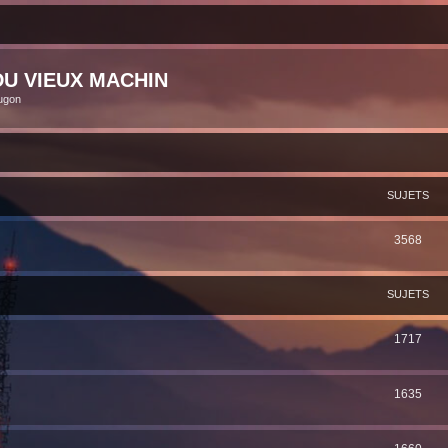
U VIEUX MACHIN
ugon
SUJETS
3568
SUJETS
1717
1635