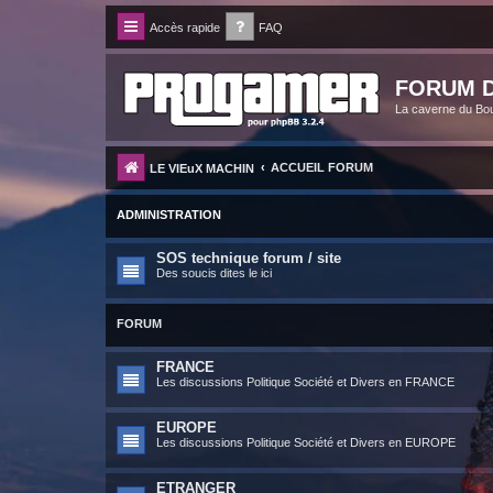
Accès rapide
FAQ
FORUM D
La caverne du Bo
ACCUEIL FORUM
LE VIEuX MACHIN
ADMINISTRATION
SOS technique forum / site
Des soucis dites le ici
FORUM
FRANCE
Les discussions Politique Société et Divers en FRANCE
EUROPE
Les discussions Politique Société et Divers en EUROPE
ETRANGER