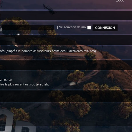
1660
:
|
Se souvenir de moi
nvités (d’après le nombre d’utilisateurs actifs ces 5 dernières minutes)
2026 07:28
é le plus récent est
routersuisk
.