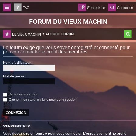
FAQ
S’enregistrer
Connexion
FORUM DU VIEUX MACHIN
R
ACCUEIL FORUM
LE VIEuX MACHIN
e
Le forum exige que vous soyez enregistré et connecté pour
c
pouvoir consulter le profil des membres.
h
Nom d’utilisateur :
e
r
Mot de passe :
c
h
Se souvenir de moi
e
Cacher mon statut en ligne pour cette session
r
S’ENREGISTRER
Vous devez être enregistré pour vous connecter. L’enregistrement ne prend