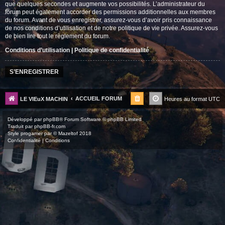
que quelques secondes et augmente vos possibilités. L’administrateur du
forum peut également accorder des permissions additionnelles aux membres
du forum. Avant de vous enregistrer, assurez-vous d’avoir pris connaissance
de nos conditions d’utilisation et de notre politique de vie privée. Assurez-vous
de bien lire tout le règlement du forum.
Conditions d’utilisation
|
Politique de confidentialité
S’ENREGISTRER
ACCUEIL FORUM
LE VIEuX MACHIN
Heures au format
UTC
Développé par
phpBB
® Forum Software © phpBB Limited
Traduit par
phpBB-fr.com
Style
progamer
par ©
Mazeltof
2018
Confidentialité
|
Conditions