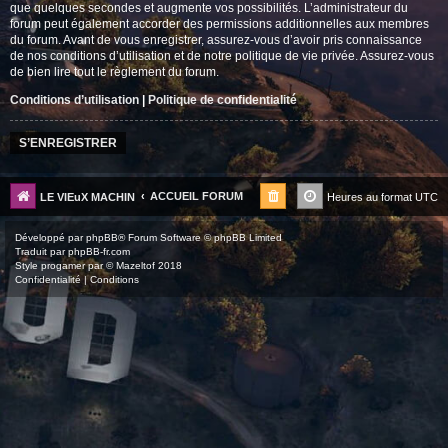
que quelques secondes et augmente vos possibilités. L’administrateur du
forum peut également accorder des permissions additionnelles aux membres
du forum. Avant de vous enregistrer, assurez-vous d’avoir pris connaissance
de nos conditions d’utilisation et de notre politique de vie privée. Assurez-vous
de bien lire tout le règlement du forum.
Conditions d’utilisation
|
Politique de confidentialité
S’ENREGISTRER
ACCUEIL FORUM
LE VIEuX MACHIN
Heures au format
UTC
Développé par
phpBB
® Forum Software © phpBB Limited
Traduit par
phpBB-fr.com
Style
progamer
par ©
Mazeltof
2018
Confidentialité
|
Conditions