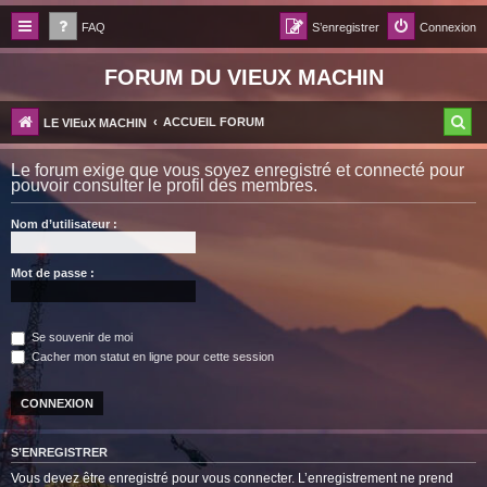
FAQ
S’enregistrer
Connexion
FORUM DU VIEUX MACHIN
R
ACCUEIL FORUM
LE VIEuX MACHIN
e
Le forum exige que vous soyez enregistré et connecté pour
c
pouvoir consulter le profil des membres.
h
Nom d’utilisateur :
e
r
Mot de passe :
c
h
Se souvenir de moi
e
Cacher mon statut en ligne pour cette session
r
S’ENREGISTRER
Vous devez être enregistré pour vous connecter. L’enregistrement ne prend