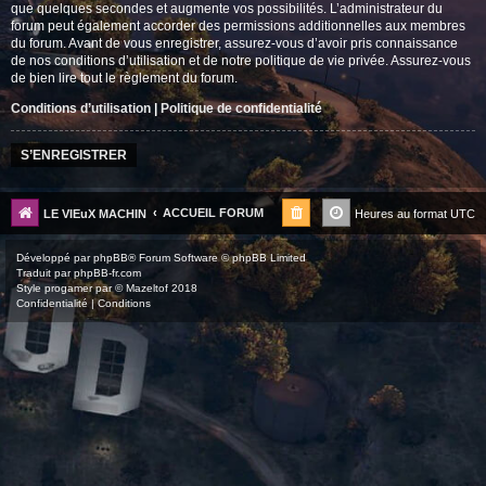
que quelques secondes et augmente vos possibilités. L’administrateur du
forum peut également accorder des permissions additionnelles aux membres
du forum. Avant de vous enregistrer, assurez-vous d’avoir pris connaissance
de nos conditions d’utilisation et de notre politique de vie privée. Assurez-vous
de bien lire tout le règlement du forum.
Conditions d’utilisation
|
Politique de confidentialité
S’ENREGISTRER
ACCUEIL FORUM
LE VIEuX MACHIN
Heures au format
UTC
Développé par
phpBB
® Forum Software © phpBB Limited
Traduit par
phpBB-fr.com
Style
progamer
par ©
Mazeltof
2018
Confidentialité
|
Conditions