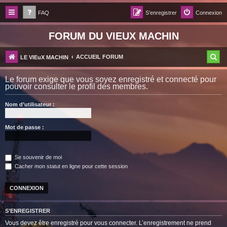
FAQ
S’enregistrer
Connexion
FORUM DU VIEUX MACHIN
R
ACCUEIL FORUM
LE VIEuX MACHIN
e
Le forum exige que vous soyez enregistré et connecté pour
c
pouvoir consulter le profil des membres.
h
Nom d’utilisateur :
e
r
Mot de passe :
c
h
Se souvenir de moi
e
Cacher mon statut en ligne pour cette session
r
S’ENREGISTRER
Vous devez être enregistré pour vous connecter. L’enregistrement ne prend