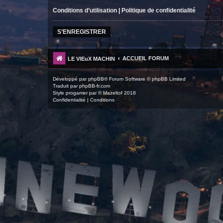
Conditions d’utilisation
|
Politique de confidentialité
S’ENREGISTRER
ACCUEIL FORUM
LE VIEuX MACHIN
Développé par
phpBB
® Forum Software © phpBB Limited
Traduit par
phpBB-fr.com
Style
progamer
par ©
Mazeltof
2018
Confidentialité
|
Conditions