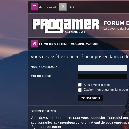
Accès rapide
FAQ
FORUM D
La caverne du Bo
ACCUEIL FORUM
LE VIEuX MACHIN
Vous devez être connecté pour poster dans ce f
Nom d’utilisateur :
Mot de passe :
Se souvenir de moi
Cacher mon statut en ligne pour 
S’ENREGISTRER
Vous devez être enregistré pour vous connecter. L’enregistre
additionnelles aux membres du forum. Avant de vous enregistrer,
règlement du forum.