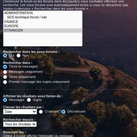
Choisissez le forum ou les forums dans le(s)quel(s) vous souhaitez effectuer une
recherche. Les sous-forums sont automatiquement inclus si vous ne désactivez pas
l’option ci-dessous « Rechercher dans les sous-forums ».
Rechercher dans les sous-forums :
Oui
Non
Rechercher dans :
Titres et messages
Messages uniquement
Titres uniquement
Premier message des sujets uniquement
Afficher les résultats sous forme de :
Messages
Sujets
Classer les résultats par :
Croissant
Décroissant
Rechercher depuis :
Renvoyer les :
Définir à 0 pour afficher l’intégralité du message.