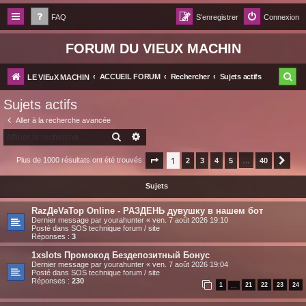
FAQ
S’enregistrer
Connexion
FORUM DU VIEUX MACHIN
R
ACCUEIL FORUM
Rechercher
Sujets actifs
LE VIEuX MACHIN
e
Sujets actifs
c
Aller à la recherche avancée
h
RECHERCHER
RECHERCHE AVANCÉE
e
1
Plus de 1000 résultats ont été trouvés
Page
1
sur
2
40
3
4
5
…
40
Suiv
r
Sujets
c
h
RazДеVaТор Online - РАЗДЕНЬ дувушку в нашем бот
Dernier message par
yourahunter
«
ven. 7 août 2026 19:10
e
Posté dans
SOS technique forum / site
Réponses :
3
r
1xslots Промокод Бездепозитный Бонус
Dernier message par
yourahunter
«
ven. 7 août 2026 19:04
Posté dans
SOS technique forum / site
Réponses :
230
1
21
22
23
24
…