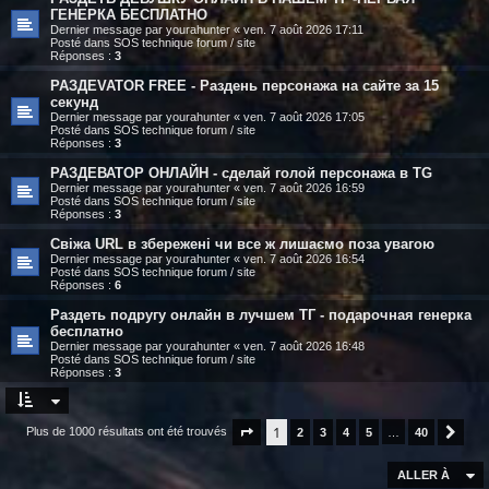
ГЕНЕРКА БЕСПЛАТНО
Dernier message par
yourahunter
«
ven. 7 août 2026 17:11
Posté dans
SOS technique forum / site
Réponses :
3
РАЗДЕVATOR FREE - Раздень персонажа на сайте за 15
секунд
Dernier message par
yourahunter
«
ven. 7 août 2026 17:05
Posté dans
SOS technique forum / site
Réponses :
3
РАЗДЕВАТОР ОНЛАЙН - сделай голой персонажа в TG
Dernier message par
yourahunter
«
ven. 7 août 2026 16:59
Posté dans
SOS technique forum / site
Réponses :
3
Свіжа URL в збережені чи все ж лишаємо поза увагою
Dernier message par
yourahunter
«
ven. 7 août 2026 16:54
Posté dans
SOS technique forum / site
Réponses :
6
Раздеть подругу онлайн в лучшем ТГ - подарочная генерка
бесплатно
Dernier message par
yourahunter
«
ven. 7 août 2026 16:48
Posté dans
SOS technique forum / site
Réponses :
3
1
Plus de 1000 résultats ont été trouvés
Page
1
sur
2
40
3
4
5
…
40
Suiv
ALLER À