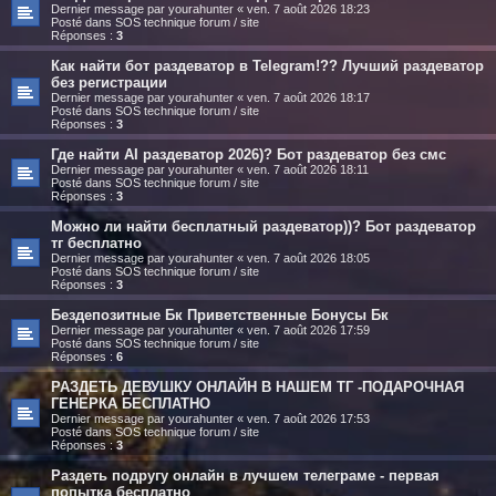
Dernier message par
yourahunter
«
ven. 7 août 2026 18:23
Posté dans
SOS technique forum / site
Réponses :
3
Как найти бот раздеватор в Telegram!?? Лучший раздеватор
без регистрации
Dernier message par
yourahunter
«
ven. 7 août 2026 18:17
Posté dans
SOS technique forum / site
Réponses :
3
Где найти AI раздеватор 2026)? Бот раздеватор без смс
Dernier message par
yourahunter
«
ven. 7 août 2026 18:11
Posté dans
SOS technique forum / site
Réponses :
3
Можно ли найти бесплатный раздеватор))? Бот раздеватор
тг бесплатно
Dernier message par
yourahunter
«
ven. 7 août 2026 18:05
Posté dans
SOS technique forum / site
Réponses :
3
Бездепозитные Бк Приветственные Бонусы Бк
Dernier message par
yourahunter
«
ven. 7 août 2026 17:59
Posté dans
SOS technique forum / site
Réponses :
6
РАЗДЕТЬ ДЕВУШКУ ОНЛАЙН В НАШЕМ ТГ -ПОДАРОЧНАЯ
ГЕНЕРКА БЕСПЛАТНО
Dernier message par
yourahunter
«
ven. 7 août 2026 17:53
Posté dans
SOS technique forum / site
Réponses :
3
Раздеть подругу онлайн в лучшем телеграме - первая
попытка бесплатно