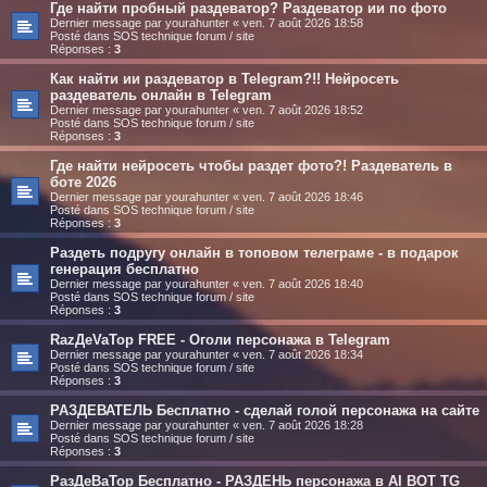
Где найти пробный раздеватор? Раздеватор ии по фото
Dernier message par
yourahunter
«
ven. 7 août 2026 18:58
Posté dans
SOS technique forum / site
Réponses :
3
Как найти ии раздеватор в Telegram?!! Нейросеть
раздеватель онлайн в Telegram
Dernier message par
yourahunter
«
ven. 7 août 2026 18:52
Posté dans
SOS technique forum / site
Réponses :
3
Где найти нейросеть чтобы раздет фото?! Раздеватель в
боте 2026
Dernier message par
yourahunter
«
ven. 7 août 2026 18:46
Posté dans
SOS technique forum / site
Réponses :
3
Раздеть подругу онлайн в топовом телеграме - в подарок
генерация бесплатно
Dernier message par
yourahunter
«
ven. 7 août 2026 18:40
Posté dans
SOS technique forum / site
Réponses :
3
RazДеVaТор FREE - Оголи персонажа в Telegram
Dernier message par
yourahunter
«
ven. 7 août 2026 18:34
Posté dans
SOS technique forum / site
Réponses :
3
РАЗДЕВАТЕЛЬ Бесплатно - сделай голой персонажа на сайте
Dernier message par
yourahunter
«
ven. 7 août 2026 18:28
Posté dans
SOS technique forum / site
Réponses :
3
РазДеВаТор Бесплатно - РАЗДЕНЬ персонажа в AI BOT TG