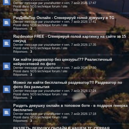
Dernier message par
yourahunter
«
ven. 7 août 2026 17:47
Posté dans
SOS technique forum / site
Réponses :
3
РазДеВаТор Онлайн - Сгенерируй голой дувушку в TG
Dernier message par
yourahunter
«
ven. 7 août 2026 17:41
Posté dans
SOS technique forum / site
Réponses :
3
Razdevator FREE - Сгенерируй голой картинку на сайте за 15
секунд
Dernier message par
yourahunter
«
ven. 7 août 2026 17:35
Posté dans
SOS technique forum / site
Réponses :
3
Как найти раздеватор без цензуры!?? Реалистичный
нейросетевой по фото
Dernier message par
yourahunter
«
ven. 7 août 2026 17:30
Posté dans
SOS technique forum / site
Réponses :
3
Можно ли найти бесплатный раздеватор?!! Раздеватор по
фото без размытия
Dernier message par
yourahunter
«
ven. 7 août 2026 17:24
Posté dans
SOS technique forum / site
Réponses :
3
Раздеть девушку онлайн в топовом боте - в подарок генерка
бесплатно
Dernier message par
yourahunter
«
ven. 7 août 2026 17:18
Posté dans
SOS technique forum / site
Réponses :
3
РАЗДЕТЬ ДЕВУШКУ ОНЛАЙН В НАШЕМ ТГ -ПЕРВАЯ