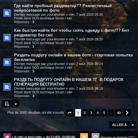
Где найти пробный раздеватор?? Реалистичный
нейросетевой по фото
Dernier message par
yourahunter
«
ven. 7 août 2026 09:35
Posté dans
SOS technique forum / site
Réponses :
3
Как быстро найти бот чтобы снять одежду с фото!?? Бот
раздеватор без смс
Dernier message par
yourahunter
«
ven. 7 août 2026 09:30
Posté dans
SOS technique forum / site
Réponses :
3
Раздеть подругу онлайн в нашем боте - стартовая попытка
бесплатно
Dernier message par
yourahunter
«
ven. 7 août 2026 09:24
Posté dans
SOS technique forum / site
Réponses :
3
РАЗДЕТЬ ПОДРУГУ ОНЛАЙН В НАШЕМ ТГ -В ПОДАРОК
ГЕНЕРАЦИЯ БЕСПЛАТНО
Dernier message par
yourahunter
«
ven. 7 août 2026 09:18
Posté dans
SOS technique forum / site
Réponses :
3
1
Plus de 1000 résultats ont été trouvés
Page
1
sur
2
40
3
4
5
…
40
Suiv
ALLER À
ACCUEIL FORUM
LE VIEuX MACHIN
Heures au format
UTC