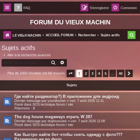
FAQ
S’enregistrer
Connexion
FORUM DU VIEUX MACHIN
R
ACCUEIL FORUM
Rechercher
Sujets actifs
LE VIEuX MACHIN
e
Sujets actifs
c
Aller à la recherche avancée
h
RECHERCHER
RECHERCHE AVANCÉE
e
1
Plus de 1000 résultats ont été trouvés
Page
1
sur
2
40
3
4
5
…
40
Suiv
r
Sujets
c
h
Где найти раздеватор?) В приложении для андроид
Dernier message par
yourahunter
«
ven. 7 août 2026 11:11
e
Posté dans
SOS technique forum / site
Réponses :
3
r
The dog house megaways играть W 287
Dernier message par
doghsesuisk
«
ven. 7 août 2026 11:08
Posté dans
SOS technique forum / site
Как быстро найти бот чтобы снять одежду с фото?!?
Раздеватор ии по фото