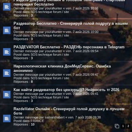
генерация бесплатно
Dernier message par
yourahunter
«
ven. 7 août 2026 10:06
Posté dans
SOS technique forum / site
Réponses :
3
Раздеватор Бесплатно - Сгенерируй голой подругу в нашем
бот
Dernier message par
yourahunter
«
ven. 7 août 2026 10:00
Posté dans
SOS technique forum / site
Réponses :
3
РАЗДЕVATOR Бесплатно - РАЗДЕНЬ персонажа в Telegram
Dernier message par
yourahunter
«
ven. 7 août 2026 09:54
Posté dans
SOS technique forum / site
Réponses :
3
Наркологическая клиника ДонМедСервис. Ошибка
анонимно
Dernier message par
yourahunter
«
ven. 7 août 2026 09:47
Posté dans
SOS technique forum / site
Réponses :
8
Как найти раздеватор без цензуры))? Нейросеть тг 2026
Dernier message par
yourahunter
«
ven. 7 août 2026 09:41
Posté dans
SOS technique forum / site
Réponses :
3
RazdeVator Онлайн - Сгенерируй голой дувушку в лучшем
боте
Dernier message par
samanthabert
«
ven. 7 août 2026 09:38
Posté dans
FRANCE
Réponses :
10
1
2