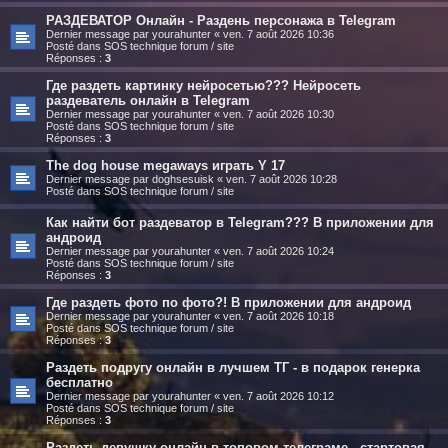
РАЗДЕВАТОР Онлайн - Раздень персонажа в Telegram
Dernier message par
yourahunter
«
ven. 7 août 2026 10:36
Posté dans
SOS technique forum / site
Réponses :
3
Где раздеть картинку нейросетью??? Нейросеть
раздеватель онлайн в Telegram
Dernier message par
yourahunter
«
ven. 7 août 2026 10:30
Posté dans
SOS technique forum / site
Réponses :
3
The dog house megaways играть Y 17
Dernier message par
doghsesuisk
«
ven. 7 août 2026 10:28
Posté dans
SOS technique forum / site
Как найти бот раздеватор в Telegram??? В приложении для
андроид
Dernier message par
yourahunter
«
ven. 7 août 2026 10:24
Posté dans
SOS technique forum / site
Réponses :
3
Где раздеть фото по фото?! В приложении для андроид
Dernier message par
yourahunter
«
ven. 7 août 2026 10:18
Posté dans
SOS technique forum / site
Réponses :
3
Раздеть подругу онлайн в лучшем ТГ - в подарок генерка
бесплатно
Dernier message par
yourahunter
«
ven. 7 août 2026 10:12
Posté dans
SOS technique forum / site
Réponses :
3
Раздеть девушку онлайн в топовом телеграме - стартовая