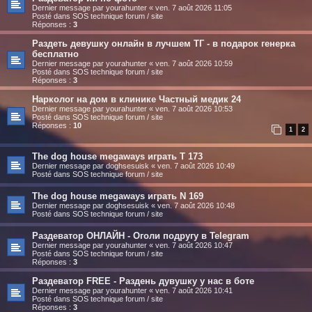
Dernier message par
yourahunter
«
ven. 7 août 2026 11:05
Posté dans
SOS technique forum / site
Réponses :
3
Раздеть девушку онлайн в лучшем ТГ - в подарок генерка
бесплатно
Dernier message par
yourahunter
«
ven. 7 août 2026 10:59
Posté dans
SOS technique forum / site
Réponses :
3
Нарколог на дом в клинике Частный медик 24
Dernier message par
yourahunter
«
ven. 7 août 2026 10:53
Posté dans
SOS technique forum / site
Réponses :
10
1
2
The dog house megaways играть T 173
Dernier message par
doghsesuisk
«
ven. 7 août 2026 10:49
Posté dans
SOS technique forum / site
The dog house megaways играть N 169
Dernier message par
doghsesuisk
«
ven. 7 août 2026 10:48
Posté dans
SOS technique forum / site
Раздеватор ОНЛАЙН - Оголи подругу в Telegram
Dernier message par
yourahunter
«
ven. 7 août 2026 10:47
Posté dans
SOS technique forum / site
Réponses :
3
Раздеватор FREE - Раздень дувушку у нас в боте
Dernier message par
yourahunter
«
ven. 7 août 2026 10:41
Posté dans
SOS technique forum / site
Réponses :
3