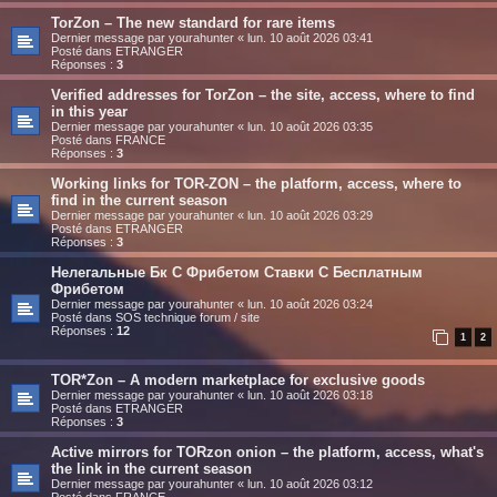
TorZon – The new standard for rare items
Dernier message par
yourahunter
«
lun. 10 août 2026 03:41
Posté dans
ETRANGER
Réponses :
3
Verified addresses for TorZon – the site, access, where to find
in this year
Dernier message par
yourahunter
«
lun. 10 août 2026 03:35
Posté dans
FRANCE
Réponses :
3
Working links for TOR-ZON – the platform, access, where to
find in the current season
Dernier message par
yourahunter
«
lun. 10 août 2026 03:29
Posté dans
ETRANGER
Réponses :
3
Нелегальные Бк С Фрибетом Ставки С Бесплатным
Фрибетом
Dernier message par
yourahunter
«
lun. 10 août 2026 03:24
Posté dans
SOS technique forum / site
Réponses :
12
1
2
TOR*Zon – A modern marketplace for exclusive goods
Dernier message par
yourahunter
«
lun. 10 août 2026 03:18
Posté dans
ETRANGER
Réponses :
3
Active mirrors for TORzon onion – the platform, access, what's
the link in the current season
Dernier message par
yourahunter
«
lun. 10 août 2026 03:12
Posté dans
FRANCE