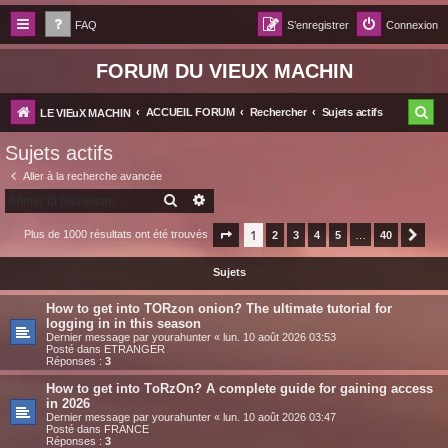
FAQ
S’enregistrer
Connexion
FORUM DU VIEUX MACHIN
R
ACCUEIL FORUM
Rechercher
Sujets actifs
LE VIEuX MACHIN
e
Sujets actifs
c
Aller à la recherche avancée
h
RECHERCHER
RECHERCHE AVANCÉE
e
1
Plus de 1000 résultats ont été trouvés
Page
1
sur
2
40
3
4
5
…
40
Suiv
r
Sujets
c
h
How to get into TORzon onion? The ultimate tutorial for
logging in in this season
e
Dernier message par
yourahunter
«
lun. 10 août 2026 03:53
Posté dans
ETRANGER
r
Réponses :
3
How to get into TоRzOn? A complete guide for gaining access
in 2026
Dernier message par
yourahunter
«
lun. 10 août 2026 03:47
Posté dans
FRANCE
Réponses :
3