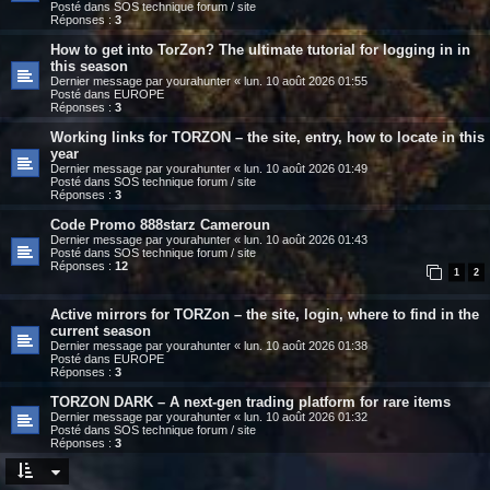
Posté dans
SOS technique forum / site
Réponses :
3
How to get into TorZon? The ultimate tutorial for logging in in
this season
Dernier message par
yourahunter
«
lun. 10 août 2026 01:55
Posté dans
EUROPE
Réponses :
3
Working links for ТОRZON – the site, entry, how to locate in this
year
Dernier message par
yourahunter
«
lun. 10 août 2026 01:49
Posté dans
SOS technique forum / site
Réponses :
3
Code Promo 888starz Cameroun
Dernier message par
yourahunter
«
lun. 10 août 2026 01:43
Posté dans
SOS technique forum / site
Réponses :
12
1
2
Active mirrors for TORZon – the site, login, where to find in the
current season
Dernier message par
yourahunter
«
lun. 10 août 2026 01:38
Posté dans
EUROPE
Réponses :
3
TORZON DARK – A next-gen trading platform for rare items
Dernier message par
yourahunter
«
lun. 10 août 2026 01:32
Posté dans
SOS technique forum / site
Réponses :
3