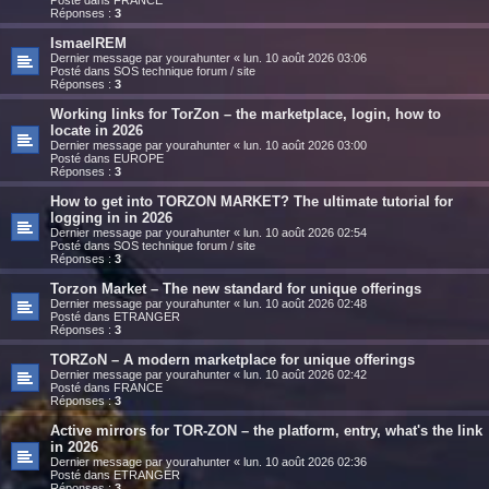
Réponses :
3
IsmaelREM
Dernier message par
yourahunter
«
lun. 10 août 2026 03:06
Posté dans
SOS technique forum / site
Réponses :
3
Working links for TorZon – the marketplace, login, how to
locate in 2026
Dernier message par
yourahunter
«
lun. 10 août 2026 03:00
Posté dans
EUROPE
Réponses :
3
How to get into TORZON MARKET? The ultimate tutorial for
logging in in 2026
Dernier message par
yourahunter
«
lun. 10 août 2026 02:54
Posté dans
SOS technique forum / site
Réponses :
3
Torzon Market – The new standard for unique offerings
Dernier message par
yourahunter
«
lun. 10 août 2026 02:48
Posté dans
ETRANGER
Réponses :
3
TORZoN – A modern marketplace for unique offerings
Dernier message par
yourahunter
«
lun. 10 août 2026 02:42
Posté dans
FRANCE
Réponses :
3
Active mirrors for TOR-ZON – the platform, entry, what's the link
in 2026
Dernier message par
yourahunter
«
lun. 10 août 2026 02:36
Posté dans
ETRANGER
Réponses :
3