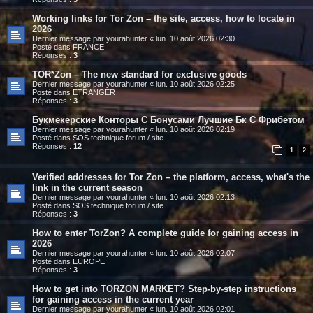
Working links for Tor Zon – the site, access, how to locate in
2026
Dernier message par
yourahunter
«
lun. 10 août 2026 02:30
Posté dans
FRANCE
Réponses :
3
TOR*Zon – The new standard for exclusive goods
Dernier message par
yourahunter
«
lun. 10 août 2026 02:25
Posté dans
ETRANGER
Réponses :
3
Букмекерские Конторы С Бонусами Лучшие Бк С Фрибетом
Dernier message par
yourahunter
«
lun. 10 août 2026 02:19
Posté dans
SOS technique forum / site
Réponses :
12
1
2
Verified addresses for Tor Zon – the platform, access, what's the
link in the current season
Dernier message par
yourahunter
«
lun. 10 août 2026 02:13
Posté dans
SOS technique forum / site
Réponses :
3
How to enter TorZon? A complete guide for gaining access in
2026
Dernier message par
yourahunter
«
lun. 10 août 2026 02:07
Posté dans
EUROPE
Réponses :
3
How to get into TORZON MARKET? Step-by-step instructions
for gaining access in the current year
Dernier message par
yourahunter
«
lun. 10 août 2026 02:01