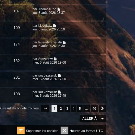
par
ThomasCag
107
jeu. 6 août 2026 23:37
par
Lloydkaw
109
jeu. 6 août 2026 23:10
par
lavendercherida
174
jeu. 6 août 2026 08:30
par
Stevepew
182
mer. 5 août 2026 19:08
par
sozvezsuisk
201
mer. 5 août 2026 17:50
par
sozvezsuisk
198
mer. 5 août 2026 17:49
1
0 résultats ont été trouvés
Page
1
sur
2
40
3
4
5
…
40
Suivante
ALLER À
Supprimer les cookies
Heures au format
UTC