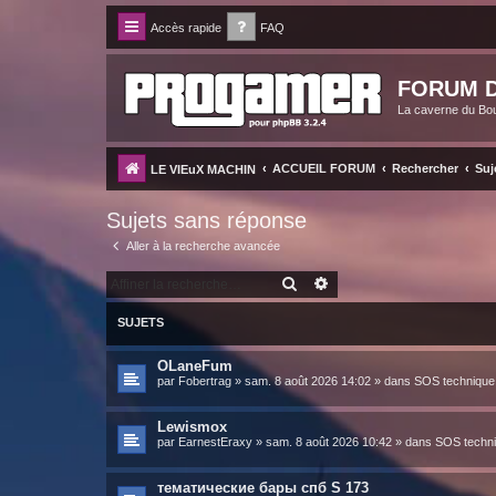
Accès rapide
FAQ
FORUM D
La caverne du Bo
ACCUEIL FORUM
Rechercher
Suj
LE VIEuX MACHIN
Sujets sans réponse
Aller à la recherche avancée
RECHERCHER
RECHERCHE AVANCÉE
SUJETS
OLaneFum
par
Fobertrag
»
sam. 8 août 2026 14:02
» dans
SOS technique 
Lewismox
par
EarnestEraxy
»
sam. 8 août 2026 10:42
» dans
SOS techniq
тематические бары спб S 173