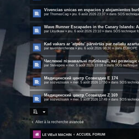
Vivencias unicas en espacios y alojamientos burb
par
ThomasCag
»
jeu. 6 août 2026 23:37
» dans
SOS technique
Wave Runner Escapades in the Canary Islands: A
par
Lloydkaw
»
jeu. 6 août 2026 23:10
» dans
SOS technique fo
Kad vakars ar 'atpūtu' pārvērtās par nelielu azartu
par
lavendercherida
»
jeu. 6 août 2026 08:30
» dans
EUROPE
Численні пізнавальні публікації, які розміщує
par
Stevepew
»
mer. 5 août 2026 19:08
» dans
SOS technique f
Медицинский центр Созвездие E 174
par
sozvezsuisk
»
mer. 5 août 2026 17:50
» dans
SOS techniqu
Медицинский центр Созвездие Z 169
par
sozvezsuisk
»
mer. 5 août 2026 17:49
» dans
SOS techniqu
Aller à la recherche avancée
ACCUEIL FORUM
LE VIEuX MACHIN