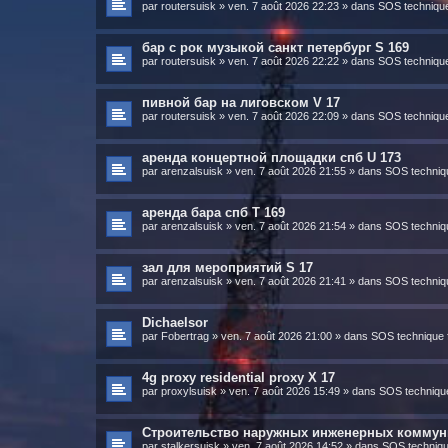
par
routersuisk
»
ven. 7 août 2026 22:23
» dans
SOS technique 
бар с рок музыкой санкт петербург S 169
par
routersuisk
»
ven. 7 août 2026 22:22
» dans
SOS technique 
пивной бар на лиговском V 17
par
routersuisk
»
ven. 7 août 2026 22:09
» dans
SOS technique 
аренда концертной площадки спб U 173
par
arenzalsuisk
»
ven. 7 août 2026 21:55
» dans
SOS techniqu
аренда бара спб T 169
par
arenzalsuisk
»
ven. 7 août 2026 21:54
» dans
SOS techniqu
зал для мероприятий S 17
par
arenzalsuisk
»
ven. 7 août 2026 21:41
» dans
SOS techniqu
Dichaelsor
par
Fobertrag
»
ven. 7 août 2026 21:00
» dans
SOS technique f
4g proxy residential proxy X 17
par
proxylsuisk
»
ven. 7 août 2026 15:49
» dans
SOS technique
Строительство наружных инженерных коммун
par
stalkersuisk
»
ven. 7 août 2026 14:52
» dans
SOS technique