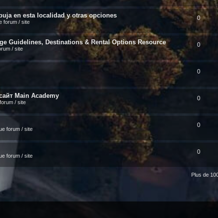
uja en esta localidad y otras opciones
0
 forum / site
ge Guidelines, Destinations & Rental Options Resource
0
rum / site
0
 сайт Main Academy
0
orum / site
0
e forum / site
0
e forum / site
Plus de 100