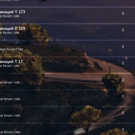
икаций Y 173
0
 forum / site
икаций P 169
0
 forum / site
0
que forum / site
икаций T 17
0
 forum / site
0
e forum / site
0
e forum / site
0
e forum / site
0
e forum / site