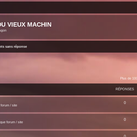
U VIEUX MACHIN
ugon
ets sans réponse
Plus de 100
RÉPONSES
0
forum / site
0
ue forum / site
0