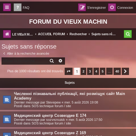
FAQ
S’enregistrer
Connexion
FORUM DU VIEUX MACHIN
R
ACCUEIL FORUM
Rechercher
Sujets sans réponse
LE VIEuX MACHIN
e
Sujets sans réponse
c
Aller à la recherche avancée
h
RECHERCHER
RECHERCHE AVANCÉE
e
1
Plus de 1000 résultats ont été trouvés
Page
1
sur
2
40
3
4
5
…
40
Suiv
r
Sujets
c
h
Численні пізнавальні публікації, які розміщує сайт Main
Academy
e
Dernier message par
Stevepew
«
mer. 5 août 2026 19:08
Posté dans
SOS technique forum / site
r
Медицинский центр Созвездие E 174
Dernier message par
sozvezsuisk
«
mer. 5 août 2026 17:50
Posté dans
SOS technique forum / site
Медицинский центр Созвездие Z 169