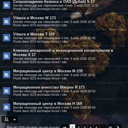
Сопровождение бизнеса в ОАЭ (Дубай) S 17
Dernier message par
migronaesuisk
«
mer. 5 août 2026 11:11
Posté dans
SOS technique forum / site
Vitaura в Москве W 173
Dernier message par
vitaurasuisk
«
mer. 5 août 2026 10:46
Posté dans
SOS technique forum / site
Vitaura в Москве T 169
Dernier message par
vitaurasuisk
«
mer. 5 août 2026 10:45
Posté dans
SOS technique forum / site
Клиника аппаратной и инъекционной косметологии в
Москве X 17
Dernier message par
vitaurasuisk
«
mer. 5 août 2026 10:22
Posté dans
SOS technique forum / site
Миграционный центр в Москве M 239
Dernier message par
migronsuisk
«
mer. 5 août 2026 10:01
Posté dans
SOS technique forum / site
Миграционное агентство Мигрон R 173
Dernier message par
migronsuisk
«
mer. 5 août 2026 09:50
Posté dans
SOS technique forum / site
Миграционный центр в Москве H 169
Dernier message par
migronsuisk
«
mer. 5 août 2026 09:50
Posté dans
SOS technique forum / site
1
Plus de 1000 résultats ont été trouvés
Page
1
sur
2
40
3
4
5
…
40
Suiv