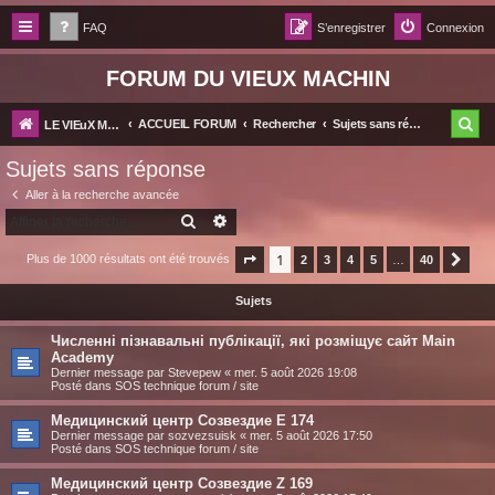
FAQ
S’enregistrer
Connexion
FORUM DU VIEUX MACHIN
R
ACCUEIL FORUM
Rechercher
Sujets sans réponse
LE VIEuX MACHIN
e
Sujets sans réponse
c
Aller à la recherche avancée
h
RECHERCHER
RECHERCHE AVANCÉE
e
1
Plus de 1000 résultats ont été trouvés
Page
1
sur
2
40
3
4
5
…
40
Suiv
r
Sujets
c
h
Численні пізнавальні публікації, які розміщує сайт Main
Academy
e
Dernier message par
Stevepew
«
mer. 5 août 2026 19:08
Posté dans
SOS technique forum / site
r
Медицинский центр Созвездие E 174
Dernier message par
sozvezsuisk
«
mer. 5 août 2026 17:50
Posté dans
SOS technique forum / site
Медицинский центр Созвездие Z 169