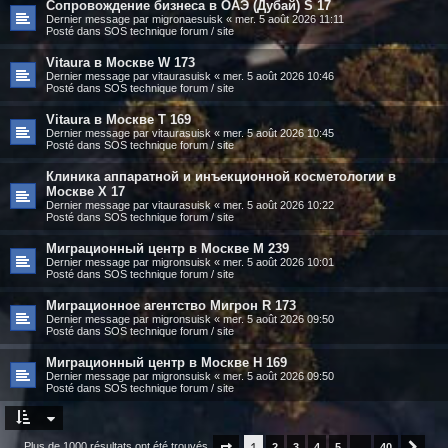
Сопровождение бизнеса в ОАЭ (Дубай) S 17
Dernier message par
migronaesuisk
«
mer. 5 août 2026 11:11
Posté dans
SOS technique forum / site
Vitaura в Москве W 173
Dernier message par
vitaurasuisk
«
mer. 5 août 2026 10:46
Posté dans
SOS technique forum / site
Vitaura в Москве T 169
Dernier message par
vitaurasuisk
«
mer. 5 août 2026 10:45
Posté dans
SOS technique forum / site
Клиника аппаратной и инъекционной косметологии в
Москве X 17
Dernier message par
vitaurasuisk
«
mer. 5 août 2026 10:22
Posté dans
SOS technique forum / site
Миграционный центр в Москве M 239
Dernier message par
migronsuisk
«
mer. 5 août 2026 10:01
Posté dans
SOS technique forum / site
Миграционное агентство Мигрон R 173
Dernier message par
migronsuisk
«
mer. 5 août 2026 09:50
Posté dans
SOS technique forum / site
Миграционный центр в Москве H 169
Dernier message par
migronsuisk
«
mer. 5 août 2026 09:50
Posté dans
SOS technique forum / site
1
Plus de 1000 résultats ont été trouvés
Page
1
sur
2
40
3
4
5
…
40
Suiv