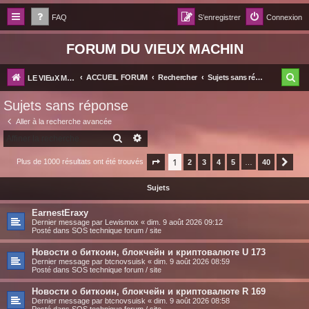
FAQ
S’enregistrer
Connexion
FORUM DU VIEUX MACHIN
R
ACCUEIL FORUM
Rechercher
Sujets sans réponse
LE VIEuX MACHIN
e
Sujets sans réponse
c
Aller à la recherche avancée
h
RECHERCHER
RECHERCHE AVANCÉE
e
1
Plus de 1000 résultats ont été trouvés
Page
1
sur
2
40
3
4
5
…
40
Suiv
r
Sujets
c
h
EarnestEraxy
Dernier message par
Lewismox
«
dim. 9 août 2026 09:12
e
Posté dans
SOS technique forum / site
r
Новости о биткоин, блокчейн и криптовалюте U 173
Dernier message par
btcnovsuisk
«
dim. 9 août 2026 08:59
Posté dans
SOS technique forum / site
Новости о биткоин, блокчейн и криптовалюте R 169
Dernier message par
btcnovsuisk
«
dim. 9 août 2026 08:58
Posté dans
SOS technique forum / site