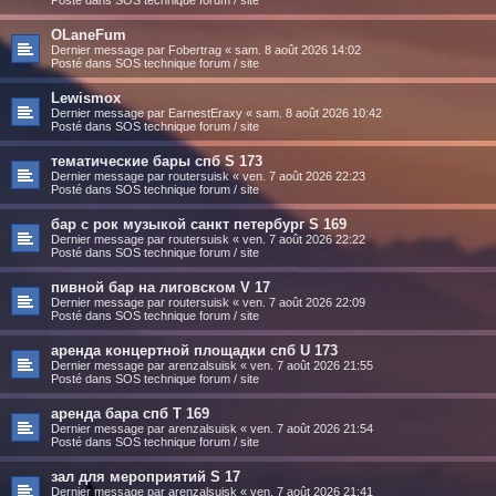
OLaneFum
Dernier message par
Fobertrag
«
sam. 8 août 2026 14:02
Posté dans
SOS technique forum / site
Lewismox
Dernier message par
EarnestEraxy
«
sam. 8 août 2026 10:42
Posté dans
SOS technique forum / site
тематические бары спб S 173
Dernier message par
routersuisk
«
ven. 7 août 2026 22:23
Posté dans
SOS technique forum / site
бар с рок музыкой санкт петербург S 169
Dernier message par
routersuisk
«
ven. 7 août 2026 22:22
Posté dans
SOS technique forum / site
пивной бар на лиговском V 17
Dernier message par
routersuisk
«
ven. 7 août 2026 22:09
Posté dans
SOS technique forum / site
аренда концертной площадки спб U 173
Dernier message par
arenzalsuisk
«
ven. 7 août 2026 21:55
Posté dans
SOS technique forum / site
аренда бара спб T 169
Dernier message par
arenzalsuisk
«
ven. 7 août 2026 21:54
Posté dans
SOS technique forum / site
зал для мероприятий S 17
Dernier message par
arenzalsuisk
«
ven. 7 août 2026 21:41