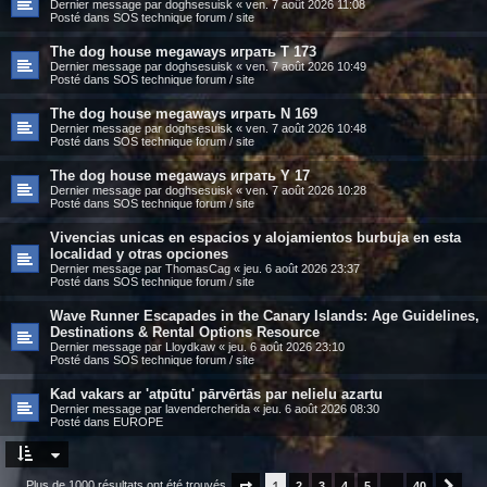
Dernier message par
doghsesuisk
«
ven. 7 août 2026 11:08
Posté dans
SOS technique forum / site
The dog house megaways играть T 173
Dernier message par
doghsesuisk
«
ven. 7 août 2026 10:49
Posté dans
SOS technique forum / site
The dog house megaways играть N 169
Dernier message par
doghsesuisk
«
ven. 7 août 2026 10:48
Posté dans
SOS technique forum / site
The dog house megaways играть Y 17
Dernier message par
doghsesuisk
«
ven. 7 août 2026 10:28
Posté dans
SOS technique forum / site
Vivencias unicas en espacios y alojamientos burbuja en esta
localidad y otras opciones
Dernier message par
ThomasCag
«
jeu. 6 août 2026 23:37
Posté dans
SOS technique forum / site
Wave Runner Escapades in the Canary Islands: Age Guidelines,
Destinations & Rental Options Resource
Dernier message par
Lloydkaw
«
jeu. 6 août 2026 23:10
Posté dans
SOS technique forum / site
Kad vakars ar 'atpūtu' pārvērtās par nelielu azartu
Dernier message par
lavendercherida
«
jeu. 6 août 2026 08:30
Posté dans
EUROPE
1
Plus de 1000 résultats ont été trouvés
Page
1
sur
2
40
3
4
5
…
40
Suiv