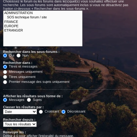
Choisissez le forum ou les forums dans le(s)quel(s) vous souhaitez effectuer une
recherche. Les sous-forums sont automatiquement inclus si vous ne désactivez pas
l’option ci-dessous « Rechercher dans les sous-forums ».
Rechercher dans les sous-forums :
Oui
Non
Rechercher dans :
Titres et messages
Messages uniquement
Titres uniquement
Premier message des sujets uniquement
Afficher les résultats sous forme de :
Messages
Sujets
Classer les résultats par :
Croissant
Décroissant
Rechercher depuis :
Renvoyer les :
Définir à 0 pour afficher l’intégralité du message.