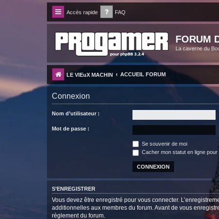
Accès rapide
FAQ
FORUM D
La caverne du Bo
ACCUEIL FORUM
LE VIEuX MACHIN
Connexion
Nom d’utilisateur :
Mot de passe :
Se souvenir de moi
Cacher mon statut en ligne pour 
S’ENREGISTRER
Vous devez être enregistré pour vous connecter. L’enregistre
additionnelles aux membres du forum. Avant de vous enregistrer,
règlement du forum.