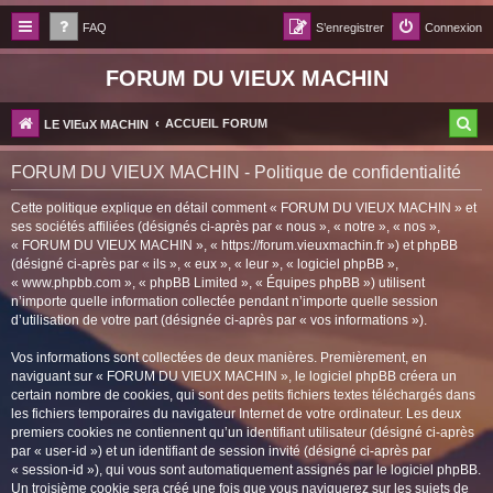
FAQ
S’enregistrer
Connexion
FORUM DU VIEUX MACHIN
R
ACCUEIL FORUM
LE VIEuX MACHIN
e
FORUM DU VIEUX MACHIN - Politique de confidentialité
c
Cette politique explique en détail comment « FORUM DU VIEUX MACHIN » et
h
ses sociétés affiliées (désignés ci-après par « nous », « notre », « nos »,
e
« FORUM DU VIEUX MACHIN », « https://forum.vieuxmachin.fr ») et phpBB
(désigné ci-après par « ils », « eux », « leur », « logiciel phpBB »,
r
« www.phpbb.com », « phpBB Limited », « Équipes phpBB ») utilisent
n’importe quelle information collectée pendant n’importe quelle session
c
d’utilisation de votre part (désignée ci-après par « vos informations »).
h
Vos informations sont collectées de deux manières. Premièrement, en
e
naviguant sur « FORUM DU VIEUX MACHIN », le logiciel phpBB créera un
r
certain nombre de cookies, qui sont des petits fichiers textes téléchargés dans
les fichiers temporaires du navigateur Internet de votre ordinateur. Les deux
premiers cookies ne contiennent qu’un identifiant utilisateur (désigné ci-après
par « user-id ») et un identifiant de session invité (désigné ci-après par
« session-id »), qui vous sont automatiquement assignés par le logiciel phpBB.
Un troisième cookie sera créé une fois que vous naviguerez sur les sujets de