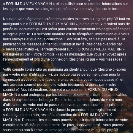
« FORUM DU VIEUX MACHIN » et est utilisé pour stocker les informations sur
les sujets que vous avez lus, ce qui améliore votre navigation sur le forum.
Nous pouvons également créer des cookies externes au logiciel phpBB tout en
naviguant sur « FORUM DU VIEUX MACHIN », bien que ceux-ci soient hors de
portée du document qui est prévu pour couvrir seulement les pages créées par
le logiciel phpBB. La seconde manière est de récupérer l’information que vous
nous envoyez et que nous collectons. Ceci peut être, et n’est pas limité à : la
publication de message en tant qu’utilisateur invité (désignée ci-après par
« messages invités »), l’enregistrement sur « FORUM DU VIEUX MACHIN »
(désignée ici par « votre compte ») et les messages que vous envoyez après
l’enregistrement et lors d’une connexion (désignés ici par « vos messages »).
Votre compte contiendra au minimum un identifiant unique (désigné ci-après
par « votre nom d’utilisateur »), un mot de passe personnel utilisé pour la
connexion à votre compte (désigné ci-après par « votre mot de passe »), et
une adresse courriel personnelle valide (désignée ci-après par « votre
courriel »). Vos informations pour votre compte sur « FORUM DU VIEUX
MACHIN » sont protégées par les lois de protection des données applicables
dans le pays qui nous héberge. Toute information en-dehors de votre nom
d’utilisateur, de votre mot de passe et de votre adresse courriel requise par
« FORUM DU VIEUX MACHIN » durant la procédure d’enregistrement, qu’elle
soit obligatoire ou non, reste à la discrétion de « FORUM DU VIEUX
MACHIN ». Dans tous les cas, vous pouvez choisir quelle information de votre
compte sera affichée publiquement. De plus, dans votre profil, vous pouvez
souscrire ou non à l’envoi automatique de courriel par le logiciel phpBB.