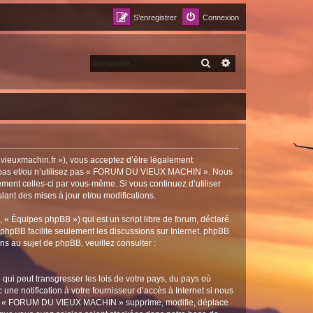
S’enregistrer
Connexion
RECHERCHER
RECHERCHE AVANCÉ
euxmachin.fr »), vous acceptez d’être légalement
dez pas et/ou n’utilisez pas « FORUM DU VIEUX MACHIN ». Nous
ement celles-ci par vous-même. Si vous continuez d’utiliser
t des mises à jour et/ou modifications.
 « Équipes phpBB ») qui est un script libre de forum, déclaré
l phpBB facilite seulement les discussions sur Internet. phpBB
 au sujet de phpBB, veuillez consulter :
qui peut transgresser les lois de votre pays, du pays où
 notification à votre fournisseur d’accès à Internet si nous
 que « FORUM DU VIEUX MACHIN » supprime, modifie, déplace