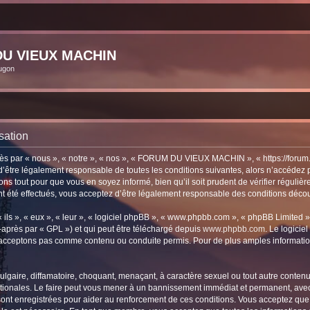
U VIEUX MACHIN
ugon
sation
ar « nous », « notre », « nos », « FORUM DU VIEUX MACHIN », « https://forum.vi
 d’être légalement responsable de toutes les conditions suivantes, alors n’accé
ns tout pour que vous en soyez informé, bien qu’il soit prudent de vérifier régulièr
 effectués, vous acceptez d’être légalement responsable des conditions découlan
ls », « eux », « leur », « logiciel phpBB », « www.phpbb.com », « phpBB Limited »,
-après par « GPL ») et qui peut être téléchargé depuis
www.phpbb.com
. Le logicie
acceptons pas comme contenu ou conduite permis. Pour de plus amples informations
lgaire, diffamatoire, choquant, menaçant, à caractère sexuel ou tout autre contenu 
ales. Le faire peut vous mener à un bannissement immédiat et permanent, avec une
 sont enregistrées pour aider au renforcement de ces conditions. Vous acceptez