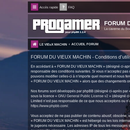
Accès rapide
FAQ
FORUM D
La caverne du Bo
ACCUEIL FORUM
LE VIEuX MACHIN
FORUM DU VIEUX MACHIN - Conditions d’utili
En accédant à « FORUM DU VIEUX MACHIN » (désigné ci-après p
responsable des conditions suivantes. Si vous n’acceptez pas
pouvons modifier celles-ci à n’importe quel moment et nous fero
« FORUM DU VIEUX MACHIN » alors que des changements ont été
Nos forums sont développés par phpBB (désigné ci-après par « i
sous la licence «
GNU General Public License v2
» (désigné ci
Limited n’est pas responsable de ce que nous acceptons ou n’
https://www.phpbb.com/
.
Vous acceptez de ne pas publier de contenu abusif, obscène, vu
« FORUM DU VIEUX MACHIN » est hébergé ou les lois internation
le jugeons nécessaire. Les adresses IP de tous les messages