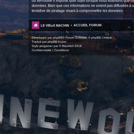
ou verrouille n’importe quel sujet lorsque nous estimons que c
données. Bien que ces informations ne soient pas diffusées 
tentative de piratage visant à compromettre les données.
ACCUEIL FORUM
LE VIEuX MACHIN
Développé par
phpBB
® Forum Software © phpBB Limited
Traduit par
phpBB-fr.com
Style
progamer
par ©
Mazeltof
2018
Confidentialité
|
Conditions