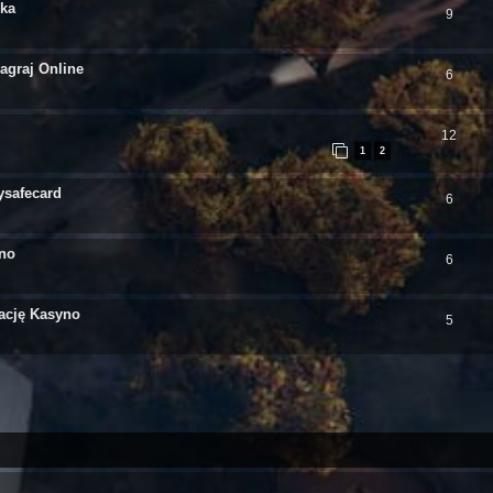
ska
9
agraj Online
6
12
1
2
ysafecard
6
yno
6
rację Kasyno
5