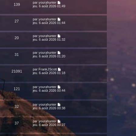
par
yourahunter
139
jeu. 6 août 2026 01:49
par
yourahunter
27
jeu. 6 août 2026 01:44
par
yourahunter
20
jeu. 6 août 2026 01:32
par
yourahunter
31
jeu. 6 août 2026 01:20
par
FrankJScott
21091
jeu. 6 août 2026 01:18
par
yourahunter
121
jeu. 6 août 2026 00:44
par
yourahunter
32
jeu. 6 août 2026 00:38
par
yourahunter
37
jeu. 6 août 2026 00:27