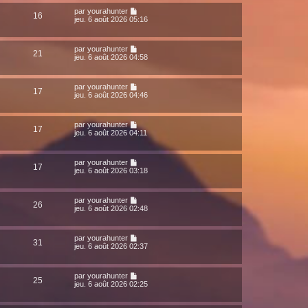
par
yourahunter
16
jeu. 6 août 2026 05:16
par
yourahunter
21
jeu. 6 août 2026 04:58
par
yourahunter
17
jeu. 6 août 2026 04:46
par
yourahunter
17
jeu. 6 août 2026 04:11
par
yourahunter
17
jeu. 6 août 2026 03:18
par
yourahunter
26
jeu. 6 août 2026 02:48
par
yourahunter
31
jeu. 6 août 2026 02:37
par
yourahunter
25
jeu. 6 août 2026 02:25