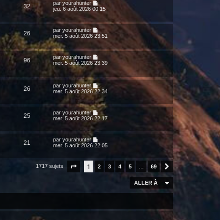
par
yourahunter
32
jeu. 6 août 2026 00:15
par
yourahunter
26
mer. 5 août 2026 23:51
par
yourahunter
96
mer. 5 août 2026 23:39
par
yourahunter
26
mer. 5 août 2026 22:34
par
yourahunter
25
mer. 5 août 2026 22:17
par
yourahunter
21
mer. 5 août 2026 22:05
1
1717 sujets
Page
1
sur
2
69
3
4
5
…
69
Suivante
ALLER À