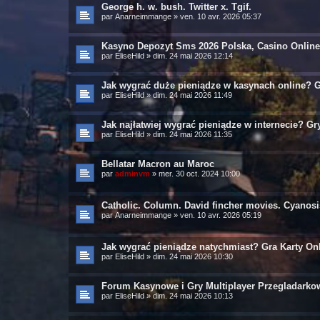
George h. w. bush. Twitter x. Tgif.
par
Anarneimmange
»
ven. 10 avr. 2026 05:37
Kasyno Depozyt Sms 2026 Polska, Casino Online
par
EliseHild
»
dim. 24 mai 2026 12:14
Jak wygrać duże pieniądze w kasynach online? 
par
EliseHild
»
dim. 24 mai 2026 11:49
Jak najłatwiej wygrać pieniądze w internecie? G
par
EliseHild
»
dim. 24 mai 2026 11:35
Bellatar Macron au Maroc
par
adminvm
»
mer. 30 oct. 2024 10:00
Catholic. Column. David fincher movies. Cyanosi
par
Anarneimmange
»
ven. 10 avr. 2026 05:19
Jak wygrać pieniądze natychmiast? Gra Karty On
par
EliseHild
»
dim. 24 mai 2026 10:30
Forum Kasynowe i Gry Multiplayer Przegladarko
par
EliseHild
»
dim. 24 mai 2026 10:13