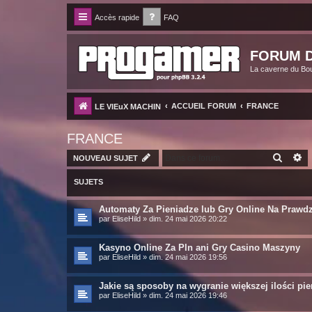
Accès rapide
FAQ
FORUM D
La caverne du Bo
ACCUEIL FORUM
FRANCE
LE VIEuX MACHIN
FRANCE
RECH
R
NOUVEAU SUJET
SUJETS
Automaty Za Pieniadze lub Gry Online Na Prawd
par
EliseHild
»
dim. 24 mai 2026 20:22
Kasyno Online Za Pln ani Gry Casino Maszyny
par
EliseHild
»
dim. 24 mai 2026 19:56
Jakie są sposoby na wygranie większej ilości p
par
EliseHild
»
dim. 24 mai 2026 19:46