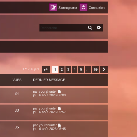
S’enregistrer
Connexion
RECHERCHER
RECHERCHE AVANCÉ
1
1717 sujets
Page
1
sur
2
69
3
4
5
…
69
Suivante
VUES
DERNIER MESSAGE
par
yourahunter
34
jeu. 6 août 2026 06:09
par
yourahunter
33
jeu. 6 août 2026 05:57
par
yourahunter
35
jeu. 6 août 2026 05:45