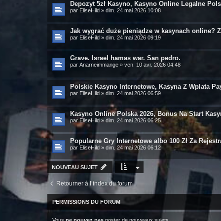
Depozyt 5zł Kasyno, Kasyno Online Legalne Pol
par
EliseHild
»
dim. 24 mai 2026 10:08
Jak wygrać duże pieniądze w kasynach online? Z
par
EliseHild
»
dim. 24 mai 2026 09:19
Grave. Israel hamas war. San pedro.
par
Anarneimmange
»
ven. 10 avr. 2026 04:48
Polskie Kasyno Internetowe, Kasyna Z Wplata Pa
par
EliseHild
»
dim. 24 mai 2026 06:59
Kasyno Online Polska 2026, Bonus Na Start Kas
par
EliseHild
»
dim. 24 mai 2026 06:25
Popularne Gry Internetowe albo 100 Zł Za Rejest
par
EliseHild
»
dim. 24 mai 2026 06:12
NOUVEAU SUJET
Retourner à l’index du forum
PERMISSIONS DU FORUM
Vous
ne pouvez pas
poster de nouveaux sujets