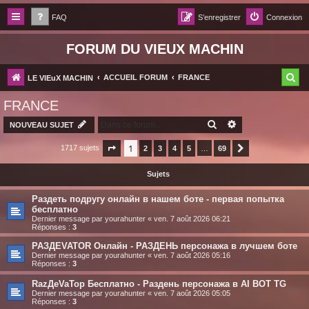
FAQ
S’enregistrer
Connexion
FORUM DU VIEUX MACHIN
R
ACCUEIL FORUM
FRANCE
LE VIEuX MACHIN
e
FRANCE
c
RECHERCHER
RECHERCHE AV
NOUVEAU SUJET
h
1
1717 sujets
Page
1
sur
2
69
3
4
5
…
69
Suivante
e
r
Sujets
c
Раздеть подругу онлайн в нашем боте - первая попытка
h
бесплатно
Dernier message par
yourahunter
«
ven. 7 août 2026 06:21
e
Réponses :
3
r
РАЗДЕVATOR Онлайн - РАЗДЕНЬ персонажа в лучшем боте
Dernier message par
yourahunter
«
ven. 7 août 2026 05:16
Réponses :
3
RazДеVaТор Бесплатно - Раздень персонажа в AI BOT TG
Dernier message par
yourahunter
«
ven. 7 août 2026 05:05
Réponses :
3