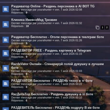
Раздеватор Online - Раздень персонажа в AI BOT TG
Dernier message par
yourahunter
«
ven. 7 août 2026 02:08
Réponses :
9
Клиника ИжевскМед Трезвие
Dernier message par
yourahunter
«
ven. 7 août 2026 01:32
Réponses :
18
1
2
Раздеватор Бесплатно - Оголи персонажа в теелграм боте
Dernier message par
yourahunter
«
ven. 7 août 2026 01:26
Réponses :
9
РАЗДЕВАТОР FREE - Раздень картинку в Telegram
Dernier message par
yourahunter
«
ven. 7 août 2026 01:15
Réponses :
9
RazdeVator Онлайн - Сгенерируй голой дувушку в лучшем
боте
Dernier message par
yourahunter
«
ven. 7 août 2026 01:03
Réponses :
9
РАЗДЕVATOR Бесплатно - РАЗДЕНЬ тянку в тг боте
Dernier message par
yourahunter
«
ven. 7 août 2026 00:22
Réponses :
6
RazДеVaТор Бесплатно - Раздень дувушку в тг боте
Dernier message par
yourahunter
«
ven. 7 août 2026 00:10
Réponses :
6
РАЗДЕВАТЕЛЬ Бесплатно - РАЗДЕНЬ подругу В ии боте