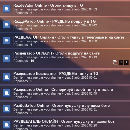
RazdeVator Online - Оголи тянку в TG
Dernier message par
yourahunter
«
ven. 7 août 2026 04:53
Réponses :
6
RazДеVaТор Online - РАЗДЕНЬ подругу в TG
Dernier message par
yourahunter
«
ven. 7 août 2026 03:42
Réponses :
6
РАZДEVAТОР Онлайн - Оголи тянку в телеграме и на сайте
Dernier message par
yourahunter
«
ven. 7 août 2026 03:30
Réponses :
6
Раздеватор ОНЛАЙН - Оголи подругу на сайте
Dernier message par
yourahunter
«
ven. 7 août 2026 03:19
Réponses :
10
1
2
Раздеватор Бесплатно - РАЗДЕНЬ тянку в TG
Dernier message par
yourahunter
«
ven. 7 août 2026 03:01
Réponses :
9
Раздеватор Online - Сгенерируй голой тянку в телеге
Dernier message par
yourahunter
«
ven. 7 août 2026 02:49
Réponses :
8
РазДеВаТор Online - Оголи дувушку в лучшем боте
Dernier message par
yourahunter
«
ven. 7 août 2026 02:31
Réponses :
9
РАЗДЕВАТЕЛЬ ОНЛАЙН - Оголи дувушку в нашем бот
Dernier message par
yourahunter
«
ven. 7 août 2026 02:20
Réponses :
9