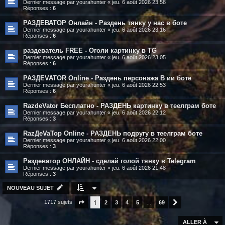
Dernier message par
yourahunter
«
jeu. 6 août 2026 23:58
Réponses :
6
РАЗДЕВАТОР Онлайн - Раздень тянку у нас в боте
Dernier message par
yourahunter
«
jeu. 6 août 2026 23:16
Réponses :
6
раздеватель FREE - Оголи картинку в TG
Dernier message par
yourahunter
«
jeu. 6 août 2026 23:05
Réponses :
6
РАЗДЕVATOR Online - Раздень персонажа В ии боте
Dernier message par
yourahunter
«
jeu. 6 août 2026 22:53
Réponses :
6
RazdeVator Бесплатно - РАЗДЕНЬ картинку в теелграм боте
Dernier message par
yourahunter
«
jeu. 6 août 2026 22:12
Réponses :
3
RazДеVaТор Online - РАЗДЕНЬ подругу в теелграм боте
Dernier message par
yourahunter
«
jeu. 6 août 2026 22:00
Réponses :
3
Раздеватор ОНЛАЙН - сделай голой тянку в Telegram
Dernier message par
yourahunter
«
jeu. 6 août 2026 21:48
Réponses :
3
NOUVEAU SUJET
1
1717 sujets
Page
1
sur
2
69
3
4
5
…
69
Suivante
ALLER À