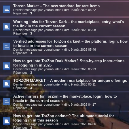
Torzon Market – The new standard for rare items
Dernier message par
yourahunter
«
dim. 9 août 2026 06:22
Réponses :
3
Working links for Torzon Dark – the marketplace, entry, what's
the link in the current season
Dernier message par
yourahunter
«
dim. 9 août 2026 05:58
Réponses :
3
Verified addresses for TorZon darknet – the platform, login, how
to locate in the current season
Dernier message par
yourahunter
«
dim. 9 août 2026 05:46
Réponses :
3
How to get into TorZon Dark Market? Step-by-step instructions
for logging in in 2026
Dernier message par
yourahunter
«
dim. 9 août 2026 05:23
Réponses :
3
TORZON MARKET – A modern marketplace for unique offerings
Dernier message par
yourahunter
«
dim. 9 août 2026 05:11
Réponses :
3
Active mirrors for TorZon – the marketplace, login, how to
locate in the current season
Dernier message par
yourahunter
«
dim. 9 août 2026 04:17
Réponses :
3
How to get into TorZon darknet? The ultimate tutorial for
logging in in this season
Dernier message par
yourahunter
«
dim. 9 août 2026 04:06
Réponses :
3