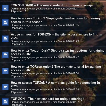
TORZON DARK – The new standard for unique offerings
Dernier message par
yourahunter
«
dim. 9 août 2026 03:47
Réponses :
3
How to access TorZon? Step-by-step instructions for gaining
access in this season
Dernier message par
yourahunter
«
dim. 9 août 2026 03:35
Réponses :
3
Active mirrors for TOR-ZON – the site, access, where to find in
2026
Dernier message par
yourahunter
«
dim. 9 août 2026 03:23
Réponses :
3
How to enter Torzon Dark? Step-by-step instructions for gaining
access in 2026
Dernier message par
yourahunter
«
dim. 9 août 2026 02:42
Réponses :
3
How to enter TORzon onion? The ultimate tutorial for gaining
access in 2026
Dernier message par
yourahunter
«
dim. 9 août 2026 02:30
Réponses :
3
How to access TORZoN? A complete guide for connecting in
2026
Dernier message par
yourahunter
«
dim. 9 août 2026 02:18
Réponses :
3
TOR-ZON – The new standard for unique offerings
Dernier message par
yourahunter
«
dim. 9 août 2026 01:37
Réponses :
3