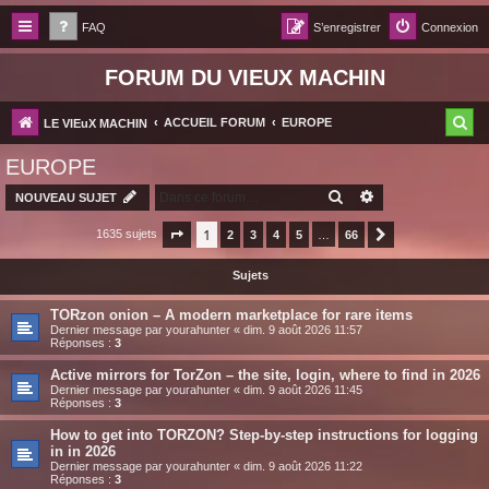
FAQ
S’enregistrer
Connexion
FORUM DU VIEUX MACHIN
R
ACCUEIL FORUM
EUROPE
LE VIEuX MACHIN
e
EUROPE
c
RECHERCHER
RECHERCHE AV
NOUVEAU SUJET
h
1
1635 sujets
Page
1
sur
2
66
3
4
5
…
66
Suivante
e
r
Sujets
c
TORzon onion – A modern marketplace for rare items
h
Dernier message par
yourahunter
«
dim. 9 août 2026 11:57
Réponses :
3
e
Active mirrors for TorZon – the site, login, where to find in 2026
r
Dernier message par
yourahunter
«
dim. 9 août 2026 11:45
Réponses :
3
How to get into ТОRZON? Step-by-step instructions for logging
in in 2026
Dernier message par
yourahunter
«
dim. 9 août 2026 11:22
Réponses :
3