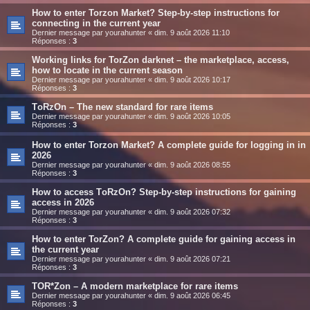
How to enter Torzon Market? Step-by-step instructions for
connecting in the current year
Dernier message par
yourahunter
«
dim. 9 août 2026 11:10
Réponses :
3
Working links for TorZon darknet – the marketplace, access,
how to locate in the current season
Dernier message par
yourahunter
«
dim. 9 août 2026 10:17
Réponses :
3
TоRzOn – The new standard for rare items
Dernier message par
yourahunter
«
dim. 9 août 2026 10:05
Réponses :
3
How to enter Torzon Market? A complete guide for logging in in
2026
Dernier message par
yourahunter
«
dim. 9 août 2026 08:55
Réponses :
3
How to access TоRzOn? Step-by-step instructions for gaining
access in 2026
Dernier message par
yourahunter
«
dim. 9 août 2026 07:32
Réponses :
3
How to enter TorZon? A complete guide for gaining access in
the current year
Dernier message par
yourahunter
«
dim. 9 août 2026 07:21
Réponses :
3
TOR*Zon – A modern marketplace for rare items
Dernier message par
yourahunter
«
dim. 9 août 2026 06:45
Réponses :
3