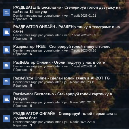
РАЗДЕВАТЕЛЬ Бесплатно - Сгенерируй голой дувушку на
сайте за 15 секунд
Dernier message par
yourahunter
«
ven. 7 août 2026 01:21
Réponses :
9
РАЗДЕVATOR ОНЛАЙН - РАЗДЕНЬ тянку в телеграме и на
сайте
Dernier message par
yourahunter
«
ven. 7 août 2026 01:09
Réponses :
9
Раздеватор FREE - Сгенерируй голой тянку в телеге
Dernier message par
yourahunter
«
ven. 7 août 2026 00:16
Réponses :
6
РазДеВаТор Онлайн - Оголи подругу у нас в боте
Dernier message par
yourahunter
«
ven. 7 août 2026 00:04
Réponses :
6
RazdeVator Online - сделай голой тянку в AI BOT TG
Dernier message par
yourahunter
«
jeu. 6 août 2026 23:11
Réponses :
5
Razdevator Бесплатно - Сгенерируй голой картинку в
Telegram
Dernier message par
yourahunter
«
jeu. 6 août 2026 22:59
Réponses :
5
РАZДEVAТОР ОНЛАЙН - Сгенерируй голой персонажа в
лучшем боте
Dernier message par
yourahunter
«
jeu. 6 août 2026 22:06
Réponses :
3