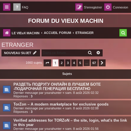
FAQ
S’enregistrer
Connexion
FORUM DU VIEUX MACHIN
R
ACCUEIL FORUM
ETRANGER
LE VIEuX MACHIN
e
ETRANGER
c
RECHERCHER
RECHERCHE AV
NOUVEAU SUJET
h
1
1660 sujets
Page
1
sur
2
67
3
4
5
…
67
Suivante
e
r
Sujets
c
РАЗДЕТЬ ПОДРУГУ ОНЛАЙН В ЛУЧШЕМ БОТЕ
h
-ПОДАРОЧНАЯ ГЕНЕРАЦИЯ БЕСПЛАТНО
Dernier message par
yourahunter
«
sam. 8 août 2026 02:32
e
Réponses :
3
r
TorZon – A modern marketplace for exclusive goods
Dernier message par
yourahunter
«
sam. 8 août 2026 02:08
Réponses :
3
Verified addresses for TORZoN – the site, login, what's the link
in this year
Dernier message par
yourahunter
«
sam. 8 août 2026 01:56