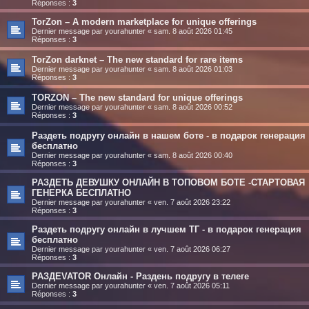
Réponses :
3
TorZon – A modern marketplace for unique offerings
Dernier message par
yourahunter
«
sam. 8 août 2026 01:45
Réponses :
3
TorZon darknet – The new standard for rare items
Dernier message par
yourahunter
«
sam. 8 août 2026 01:03
Réponses :
3
ТОRZON – The new standard for unique offerings
Dernier message par
yourahunter
«
sam. 8 août 2026 00:52
Réponses :
3
Раздеть подругу онлайн в нашем боте - в подарок генерация
бесплатно
Dernier message par
yourahunter
«
sam. 8 août 2026 00:40
Réponses :
3
РАЗДЕТЬ ДЕВУШКУ ОНЛАЙН В ТОПОВОМ БОТЕ -СТАРТОВАЯ
ГЕНЕРКА БЕСПЛАТНО
Dernier message par
yourahunter
«
ven. 7 août 2026 23:22
Réponses :
3
Раздеть подругу онлайн в лучшем ТГ - в подарок генерация
бесплатно
Dernier message par
yourahunter
«
ven. 7 août 2026 06:27
Réponses :
3
РАЗДЕVATOR Онлайн - Раздень подругу в телеге
Dernier message par
yourahunter
«
ven. 7 août 2026 05:11
Réponses :
3