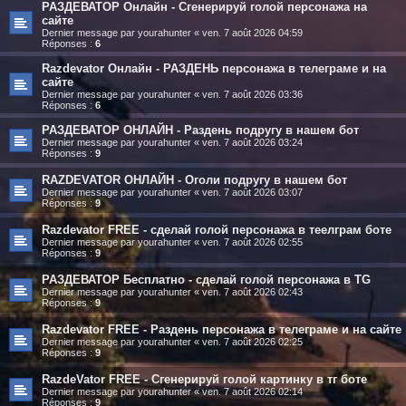
РАЗДЕВАТОР Онлайн - Сгенерируй голой персонажа на
сайте
Dernier message par
yourahunter
«
ven. 7 août 2026 04:59
Réponses :
6
Razdevator Онлайн - РАЗДЕНЬ персонажа в телеграме и на
сайте
Dernier message par
yourahunter
«
ven. 7 août 2026 03:36
Réponses :
6
РАЗДЕВАТОР ОНЛАЙН - Раздень подругу в нашем бот
Dernier message par
yourahunter
«
ven. 7 août 2026 03:24
Réponses :
9
RAZDEVATOR ОНЛАЙН - Оголи подругу в нашем бот
Dernier message par
yourahunter
«
ven. 7 août 2026 03:07
Réponses :
9
Razdevator FREE - сделай голой персонажа в теелграм боте
Dernier message par
yourahunter
«
ven. 7 août 2026 02:55
Réponses :
9
РАЗДЕВАТОР Бесплатно - сделай голой персонажа в TG
Dernier message par
yourahunter
«
ven. 7 août 2026 02:43
Réponses :
9
Razdevator FREE - Раздень персонажа в телеграме и на сайте
Dernier message par
yourahunter
«
ven. 7 août 2026 02:25
Réponses :
9
RazdeVator FREE - Сгенерируй голой картинку в тг боте
Dernier message par
yourahunter
«
ven. 7 août 2026 02:14
Réponses :
9