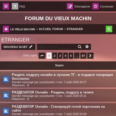
FAQ
S’enregistrer
Connexion
FORUM DU VIEUX MACHIN
R
ACCUEIL FORUM
ETRANGER
LE VIEuX MACHIN
e
ETRANGER
c
RECHERCHER
RECHERCHE AV
NOUVEAU SUJET
h
1
1660 sujets
Page
1
sur
2
67
3
4
5
…
67
Suivante
e
r
Sujets
c
Раздеть подругу онлайн в лучшем ТГ - в подарок генерация
h
бесплатно
Dernier message par
yourahunter
«
ven. 7 août 2026 06:27
e
Réponses :
3
r
РАЗДЕVATOR Онлайн - Раздень подругу в телеге
Dernier message par
yourahunter
«
ven. 7 août 2026 05:11
Réponses :
3
РАЗДЕВАТОР Онлайн - Сгенерируй голой персонажа на
сайте
Dernier message par
yourahunter
«
ven. 7 août 2026 04:59