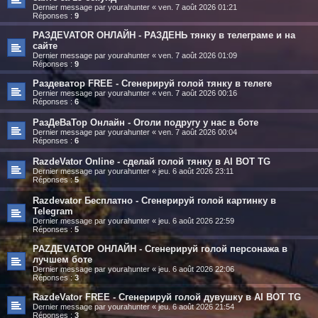
Dernier message par
yourahunter
«
ven. 7 août 2026 01:21
Réponses :
9
РАЗДЕVATOR ОНЛАЙН - РАЗДЕНЬ тянку в телеграме и на
сайте
Dernier message par
yourahunter
«
ven. 7 août 2026 01:09
Réponses :
9
Раздеватор FREE - Сгенерируй голой тянку в телеге
Dernier message par
yourahunter
«
ven. 7 août 2026 00:16
Réponses :
6
РазДеВаТор Онлайн - Оголи подругу у нас в боте
Dernier message par
yourahunter
«
ven. 7 août 2026 00:04
Réponses :
6
RazdeVator Online - сделай голой тянку в AI BOT TG
Dernier message par
yourahunter
«
jeu. 6 août 2026 23:11
Réponses :
5
Razdevator Бесплатно - Сгенерируй голой картинку в
Telegram
Dernier message par
yourahunter
«
jeu. 6 août 2026 22:59
Réponses :
5
РАZДEVAТОР ОНЛАЙН - Сгенерируй голой персонажа в
лучшем боте
Dernier message par
yourahunter
«
jeu. 6 août 2026 22:06
Réponses :
3
RazdeVator FREE - Сгенерируй голой дувушку в AI BOT TG
Dernier message par
yourahunter
«
jeu. 6 août 2026 21:54
Réponses :
3