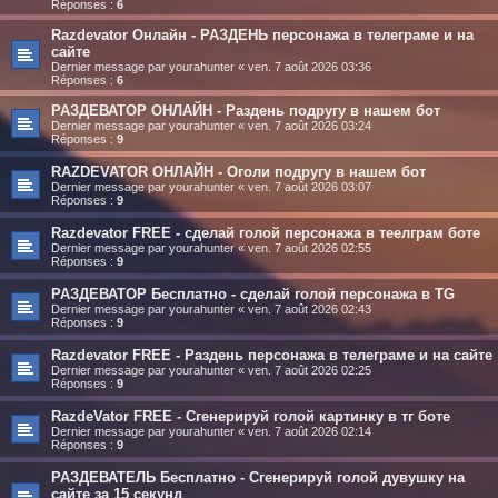
Réponses :
6
Razdevator Онлайн - РАЗДЕНЬ персонажа в телеграме и на
сайте
Dernier message par
yourahunter
«
ven. 7 août 2026 03:36
Réponses :
6
РАЗДЕВАТОР ОНЛАЙН - Раздень подругу в нашем бот
Dernier message par
yourahunter
«
ven. 7 août 2026 03:24
Réponses :
9
RAZDEVATOR ОНЛАЙН - Оголи подругу в нашем бот
Dernier message par
yourahunter
«
ven. 7 août 2026 03:07
Réponses :
9
Razdevator FREE - сделай голой персонажа в теелграм боте
Dernier message par
yourahunter
«
ven. 7 août 2026 02:55
Réponses :
9
РАЗДЕВАТОР Бесплатно - сделай голой персонажа в TG
Dernier message par
yourahunter
«
ven. 7 août 2026 02:43
Réponses :
9
Razdevator FREE - Раздень персонажа в телеграме и на сайте
Dernier message par
yourahunter
«
ven. 7 août 2026 02:25
Réponses :
9
RazdeVator FREE - Сгенерируй голой картинку в тг боте
Dernier message par
yourahunter
«
ven. 7 août 2026 02:14
Réponses :
9
РАЗДЕВАТЕЛЬ Бесплатно - Сгенерируй голой дувушку на
сайте за 15 секунд