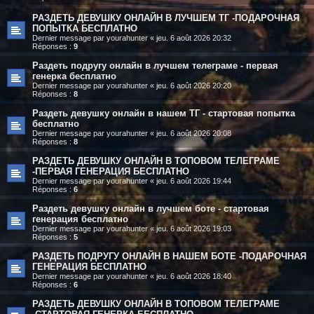
РАЗДЕТЬ ДЕВУШКУ ОНЛАЙН В ЛУЧШЕМ ТГ -ПОДАРОЧНАЯ
ПОПЫТКА БЕСПЛАТНО
Dernier message par
yourahunter
«
jeu. 6 août 2026 20:32
Réponses :
9
Раздеть подругу онлайн в лучшем телеграме - первая
генерка бесплатно
Dernier message par
yourahunter
«
jeu. 6 août 2026 20:20
Réponses :
8
Раздеть девушку онлайн в нашем ТГ - стартовая попытка
бесплатно
Dernier message par
yourahunter
«
jeu. 6 août 2026 20:08
Réponses :
8
РАЗДЕТЬ ДЕВУШКУ ОНЛАЙН В ТОПОВОМ ТЕЛЕГРАМЕ
-ПЕРВАЯ ГЕНЕРАЦИЯ БЕСПЛАТНО
Dernier message par
yourahunter
«
jeu. 6 août 2026 19:44
Réponses :
6
Раздеть девушку онлайн в лучшем боте - стартовая
генерация бесплатно
Dernier message par
yourahunter
«
jeu. 6 août 2026 19:03
Réponses :
5
РАЗДЕТЬ ПОДРУГУ ОНЛАЙН В НАШЕМ БОТЕ -ПОДАРОЧНАЯ
ГЕНЕРАЦИЯ БЕСПЛАТНО
Dernier message par
yourahunter
«
jeu. 6 août 2026 18:40
Réponses :
6
РАЗДЕТЬ ДЕВУШКУ ОНЛАЙН В ТОПОВОМ ТЕЛЕГРАМЕ