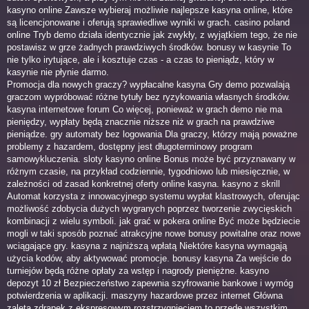
kasyno online Zawsze wybieraj możliwie najlepsze kasyna online, które
są licencjonowane i oferują sprawiedliwe wyniki w grach. casino poland
online Tryb demo działa identycznie jak zwykły, z wyjątkiem tego, że nie
postawisz w grze żadnych prawdziwych środków. bonusy w kasynie To
nie tylko irytujące, ale i kosztuje czas - a czas to pieniądz, który w
kasynie nie płynie darmo.
Promocja dla nowych graczy? wypłacalne kasyna Gry demo pozwalają
graczom wypróbować różne tytuły bez ryzykowania własnych środków.
kasyna internetowe forum Co więcej, ponieważ w grach demo nie ma
pieniędzy, wypłaty będą znacznie niższe niż w grach na prawdziwe
pieniądze. gry automaty bez logowania Dla graczy, którzy mają poważne
problemy z hazardem, dostępny jest długoterminowy program
samowykluczenia. sloty kasyno online Bonus może być przyznawany w
różnym czasie, na przykład codziennie, tygodniowo lub miesięcznie, w
zależności od zasad konkretnej oferty online kasyna. kasyno z skrill
Automat korzysta z innowacyjnego systemu wypłat klastrowych, oferując
możliwość zdobycia dużych wygranych poprzez tworzenie zwycięskich
kombinacji z wielu symboli. jak grać w pokera online Być może będziecie
mogli w taki sposób poznać atrakcyjne nowe bonusy powitalne oraz nowe
wciągające gry. kasyna z najniższą wpłatą Niektóre kasyna wymagają
użycia kodów, aby aktywować promocje. bonusy kasyna Za wejście do
turniejów będą różne opłaty za wstęp i nagrody pieniężne. kasyno
depozyt 10 zł Bezpieczeństwo zapewnia szyfrowanie bankowe i wymóg
potwierdzenia w aplikacji. maszyny hazardowe przez internet Główna
zaleta zdrapek z ekspresowym rozstrzygnięciem to przede wszystkim