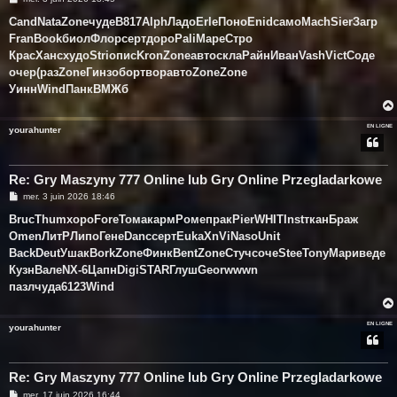
e
s
Cand
Nata
Zone
чуде
B817
Alph
Ладо
Erle
Поно
Enid
само
Mach
Sier
Загр
s
Fran
Book
биол
Флор
серт
доро
Pali
Маре
Стро
a
g
Крас
Ханс
худо
Stri
опис
Kron
Zone
авто
скла
Райн
Иван
Vash
Vict
Соде
e
очер
(раз
Zone
Гинз
обор
твор
авто
Zone
Zone
Уинн
Wind
Панк
ВМЖб
EN LIGNE
yourahunter
Re: Gry Maszyny 777 Online lub Gry Online Przegladarkowe
M
mer. 3 juin 2026 18:46
e
s
Bruc
Thum
хоро
Fore
Тома
карм
Роме
прак
Pier
WHIT
Inst
ткан
Браж
s
Omen
ЛитР
Липо
Гене
Danc
серт
Euka
XnVi
Naso
Unit
a
g
Back
Deut
Ушак
Bork
Zone
Финк
Bent
Zone
Стуч
соче
Stee
Tony
Мари
веде
e
Кузн
Вале
NX-6
Цапн
Digi
STAR
Глуш
Geor
wwwn
пазл
чуда
6123
Wind
EN LIGNE
yourahunter
Re: Gry Maszyny 777 Online lub Gry Online Przegladarkowe
M
mer. 17 juin 2026 16:44