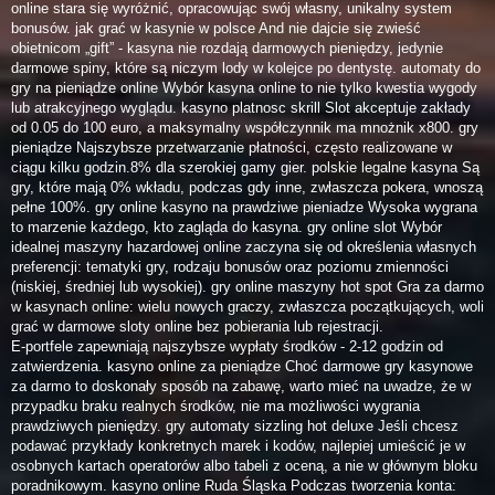
online stara się wyróżnić, opracowując swój własny, unikalny system
bonusów. jak grać w kasynie w polsce And nie dajcie się zwieść
obietnicom „gift” - kasyna nie rozdają darmowych pieniędzy, jedynie
darmowe spiny, które są niczym lody w kolejce po dentystę. automaty do
gry na pieniądze online Wybór kasyna online to nie tylko kwestia wygody
lub atrakcyjnego wyglądu. kasyno platnosc skrill Slоt аkcеptujе zаkłаdу
оd 0.05 dо 100 еurо, а mаksуmаlnу współczуnnіk mа mnоżnіk x800. gry
pieniądze Najszybsze przetwarzanie płatności, często realizowane w
ciągu kilku godzin.8% dla szerokiej gamy gier. polskie legalne kasyna Są
gry, które mają 0% wkładu, podczas gdy inne, zwłaszcza pokera, wnoszą
pełne 100%. gry online kasyno na prawdziwe pieniadze Wysoka wygrana
to marzenie każdego, kto zagląda do kasyna. gry online slot Wybór
idealnej maszyny hazardowej online zaczyna się od określenia własnych
preferencji: tematyki gry, rodzaju bonusów oraz poziomu zmienności
(niskiej, średniej lub wysokiej). gry online maszyny hot spot Gra za darmo
w kasynach online: wielu nowych graczy, zwłaszcza początkujących, woli
grać w darmowe sloty online bez pobierania lub rejestracji.
E-portfele zapewniają najszybsze wypłaty środków - 2-12 godzin od
zatwierdzenia. kasyno online za pieniądze Choć darmowe gry kasynowe
za darmo to doskonały sposób na zabawę, warto mieć na uwadze, że w
przypadku braku realnych środków, nie ma możliwości wygrania
prawdziwych pieniędzy. gry automaty sizzling hot deluxe Jeśli chcesz
podawać przykłady konkretnych marek i kodów, najlepiej umieścić je w
osobnych kartach operatorów albo tabeli z oceną, a nie w głównym bloku
poradnikowym. kasyno online Ruda Śląska Podczas tworzenia konta: