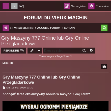
FAQ
S’enregistrer
Connexion
FORUM DU VIEUX MACHIN
R
ACCUEIL FORUM
EUROPE
LE VIEuX MACHIN
e
Gry Maszyny 777 Online lub Gry Online
c
Przegladarkowe
h
RECHERCHER
RECHERCH
RÉPONDRE
e
7 messages • Page
1
sur
1
r
EliseHild
c
h
Gry Maszyny 777 Online lub Gry Online
e
Przegladarkowe
M
r
lun. 18 mai 2026 10:39
e
s
Zdobądź teraz ekskluzywny bonus w Kasyno! Graj Teraz!
s
a
g
e