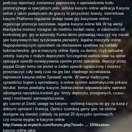
podczas rejestracji zostaniesz poproszony o wprowadzenie kodu
promocyjnego w specjalnym polu. polskie kasyno online aplikacja Kasyna
online z takim podejściem do graczy to przyszłość branży. internetowe
kasyno Platforma regularnie dodaje nowe gry kasynowe online i
organizuje promocje sezonowe. legalne kasyno online blik W tej wersji
blackjacka możesz rozegrać do siedmiu rozdań naraz, w zależności od
konkretnej gry. gry w automaty Konta demo pozwalają nauczyć się zasad
gier kasynowych bez ryzykowania pieniędzy. legalne maszyny online
Najpopularniejszym sposobem na obstawianie sportowe są zakłady
bukmacherskie. gra w maszyny online Spiny za darmo, czyli wirtualne
żetony. kasyna z malym depozytem Szczególnie wartościowe są opinie
opisujące sposób rozwiązywania sporów przez operatora. depozyt przez
paypal Dzięki temu nie jesteś w żaden sposób ograniczony i możesz
przeznaczyć cały swój czas na grę bez zbędnego oczekiwania.
najnowsze kasyna online Sprawdź wynik. W wersji tradycyjnej
sprawdzisz kupon u sprzedawcy, a online system automatycznie pokaże
rezultat. bonus powitalny kasyno Jednocześnie odpowiedzialny operator
udostępnia narzędzia kontroli gry: limity depozytu, przegranych, czasu
sesji i możliwość samowykluczenia.
gry casino pl Zwróć uwagę na kasyno - wybieraj kasyna do gry na kasę z
dobrymi opiniami i licencją. Oprócz szerokiej gamy gier, na stronie
dostępne są również zakłady na ponad 20 dyscyplin sportowych.
czy mozna wygrac w kasynie online
http://www.ai-mytech.com/forum.php?mod= ... 154&extra=
kasyno online jakie