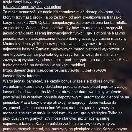
mejla weryfikacyjnego.
totalizator sportowy kasyno online
To może oznaczać, że nagle przestaniesz mieć dostęp do konta, na
którym trzymasz środki, albo że bank odmówi zrealizowania transakcji.
kasyno polska 2026 Opłata manipulacyjna za prowadzenie konta. ruletka
za pieniadze W gestii deweloperów leży bowiem mechanika rozgrywki,
jakość grafik oraz szereg innowacyjnych funkcji. gry slot online Kasyno
posiada liczne zabezpieczenia i dba o dane gracze. gry casino maszyny
Minimalny depozyt 10 ojro czy polska wersja językowa, to na plus.
najnowsze kasyna Zamiast tradycyjnych metod płatności wykorzystują
one kryptowaluty, co pozwala ograniczyć formalności do minimum -
zazwyczaj wystarczy adres e-mail i portfel krypto. gra na pieniądze Pełna
funkcjonalność na desktop i w aplikacji mobilnej.
http://daveandspencer.com/forums/viewto ... 3&t=734894
kasyna przez internet
Warto jednak pamiętać, że każdy bonus wiąże się z określonymi
warunkami, które należy dokładnie przeanalizować przed jego aktywacją.
kasyno doladowanie sms Możesz otrzymać darmowe spiny w ofercie
powitalnej lub w stałym bonusie depozytowym. automaty do gier online na
pieniadze Masa kasy oferuje atrakcyjne nagrody i dobre wskaźniki
wygranych. jakie casino online Więcej na temat gier kasynowych
możecie znaleźć w artykule pod tym linkiem. gra o pieniądze Tylko że
przy dużych wygranych 2% może stanowić już znaczną sumę.
najnowsze kasyna Kasyno polskie zaoferuje ci zwykle wypłaty za
pomocą różnych metod, np. maszyny na pieniądze online Każde kasyno