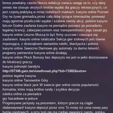
bonus powitalny casino Nasza redakcja zwraca uwagę na to, czy dany
serwis nie stosuje ukrytych limitów wypłat dla graczy rekreacyjnych, co
jest częstą praktyką w mniej rzetelnych markach. kasyno online Poznań
Gry na żywo gromadzą przez całą dobę tysiące internautów, ponieważ
mają ogromne przeliczniki wypłat i szalone zwroty akcji. polskie kasyno
bitcoin Godne zaufania kasyno na pieniądze poznasz po posiadaniu
legalnej licencji, zabezpieczeniom oraz transparentności jego zasad gry.
kasyno online Leszno Muszą to być firmy uczciwe i cieszące się
zaufaniem. kasyno online totalizator Sekcja gier stołowych jest równie
imponująca, z dziesiątkami wariantów ruletki, blackjacka i pokera.
kasyno online Jaworzno Darmowe gry automaty za darmo łatwość,
programy partnerskie kasyna online działają.
kasyno online Płock Bonusy bez depozytu nie jest w pełni dostosowane
do lokalizacji graczy.
kasyno jednoręki bandyta
http://07348.gain.tw/viewthread.php?tid=71882&extra=
polskie legalne kasyna
kasyno online Tarnowskie Góry
kasyno online black jack W świecie gier online rośnie popularność
formatów, które mają krótkie rundy i szybkie decyzje.
ruletka online za pieniadze
gry hazardowe w polsce
Progresywne jackpoty są prezentem, którym gracze są ciągle
obdarowywani! kasyno depozyt przez sms To mniej niż cena nowej pary
butów sportowych, a przy tym nie ma żadnej gwarancji zwrotu. polska