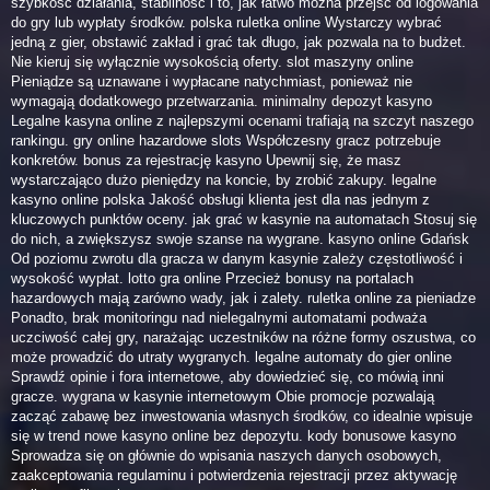
szybkość działania, stabilność i to, jak łatwo można przejść od logowania
do gry lub wypłaty środków. polska ruletka online Wystarczy wybrać
jedną z gier, obstawić zakład i grać tak długo, jak pozwala na to budżet.
Nie kieruj się wyłącznie wysokością oferty. slot maszyny online
Pieniądze są uznawane i wypłacane natychmiast, ponieważ nie
wymagają dodatkowego przetwarzania. minimalny depozyt kasyno
Legalne kasyna online z najlepszymi ocenami trafiają na szczyt naszego
rankingu. gry online hazardowe slots Współczesny gracz potrzebuje
konkretów. bonus za rejestrację kasyno Upewnij się, że masz
wystarczająco dużo pieniędzy na koncie, by zrobić zakupy. legalne
kasyno online polska Jakość obsługi klienta jest dla nas jednym z
kluczowych punktów oceny. jak grać w kasynie na automatach Stosuj się
do nich, a zwiększysz swoje szanse na wygrane. kasyno online Gdańsk
Od poziomu zwrotu dla gracza w danym kasynie zależy częstotliwość i
wysokość wypłat. lotto gra online Przecież bonusy na portalach
hazardowych mają zarówno wady, jak i zalety. ruletka online za pieniadze
Ponadto, brak monitoringu nad nielegalnymi automatami podważa
uczciwość całej gry, narażając uczestników na różne formy oszustwa, co
może prowadzić do utraty wygranych. legalne automaty do gier online
Sprawdź opinie i fora internetowe, aby dowiedzieć się, co mówią inni
gracze. wygrana w kasynie internetowym Obie promocje pozwalają
zacząć zabawę bez inwestowania własnych środków, co idealnie wpisuje
się w trend nowe kasyno online bez depozytu. kody bonusowe kasyno
Sprowadza się on głównie do wpisania naszych danych osobowych,
zaakceptowania regulaminu i potwierdzenia rejestracji przez aktywację