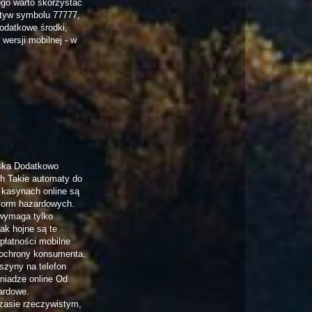
ego warto skorzystać
otyw symbolu 77777,
dodatkowe środki,
wersji mobilnej - w
lska Dodatkowo
ch Takie automaty do
 kasynach online są
tform hazardowych.
 wymaga tylko
ak hojne są te
 płatności mobilne
i ochrony konsumenta.
szyny na telefon
niadze online Od
ardowe.
czasie rzeczywistym,