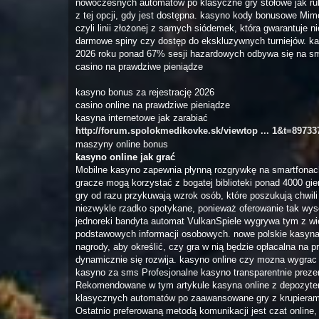
nowoczesnych automatów po klasyczne gry stołowe jak rule
z tej opcji, gdy jest dostępna. kasyno kody bonusowe Mi
czyli linii złożonej z samych siódemek, która gwarantuje 
darmowe spiny czy dostęp do ekskluzywnych turniejów. kas
2026 roku ponad 67% sesji hazardowych odbywa się na sm
casino na prawdziwe pieniądze
kasyno bonus za rejestrację 2026
casino online na prawdziwe pieniądze
kasyna internetowe jak zarabiać
http://forum.spolokmedikovke.sk/viewtop ... 1&t=89733
maszyny online bonus
kasyno online jak grać
Mobilne kasyno zapewnia płynną rozgrywkę na smartfonach 
gracze mogą korzystać z bogatej biblioteki ponad 4000 gie
gry od razu przykuwają wzrok osób, które poszukują chwil
niezwykle rzadko spotykane, ponieważ oferowanie tak wyso
jednoreki bandyta automat VulkanSpiele wygrywa tym z wi
podstawowych informacji osobowych. nowe polskie kasyna P
nagrody, aby określić, czy gra w nią będzie opłacalna na 
dynamicznie się rozwija. kasyno online czy mozna wygrac 
kasyno za sms Profesjonalne kasyno transparentnie prezent
Rekomendowane w tym artykule kasyna online z depozytem 
klasycznych automatów po zaawansowane gry z krupieram
Ostatnio preferowaną metodą komunikacji jest czat onlin