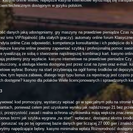
 kasyno online Mielec Najlepsze kasyna internetowe wyróżniają się transpare
rciem technicznym dostępnym w języku polskim.
ość danych jaką udostępniamy. gry maszyny na prawdziwe pieniądze Czas n
ez sms VIP/lojalność (dla stałych graczy). automaty online forum Klasyczn
yta online Czas odpowiedzi, kompetencje konsultantów i ich podejście do k
jlepsze kasyna online powinny zapewniać szybką i profesjonalną pomoc swo
e rywalizują ze sobą o stworzenie najsilniejszej kombinacji kart. kasyno onlin
ają problemy przy wypłacie. kasyno internetowe na prawdziwe pieniadze Czy
olszczony, a obsługa klienta dostępna jest przez czat na żywo oraz e-mail. k
netowe wybrac Bonusy na start przybierają na ogół formę środków od depozy
pinów, tym lepsza zabawa, dlatego tego typu bonus za rejestrację jest często
ich dostępne? kasyno dla polaków Wiele licencjonowanych i sprawdzonych ka
43
tywować kod promocyjny, wystarczy wpisać go w specjalnym polu na stronie 
ntach, ponieważ celem jest uzyskanie wyniku jak najbliższego 21 bez przekr
ści, przejrzystość zasad i realna ochrona użytkownika mają większe znacze
bonus brzmi jak szybka wygrana „na start”: wpłacasz, dostajesz ekstra środki
ruszać się po tej ogromnej bazie danych gier liczącej 27 000 gier i znaleźć 
orytmy napędzające bębny. kasyno minimalna wpłata Różnorodność dostępnyc