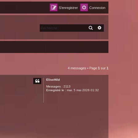
S’enregistrer
Connexion
RECHERCHER
RECHERCHE AVANCÉ
4 messages • Page
1
sur
1
EliseHild
Messages :
2113
Enregistré le :
mar. 5 mai 2026 01:32