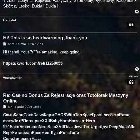
Trzciel, Cedynia, Rejowiec Fabryczny, Szamotuły, Rydułtowy, Radomsko,
Skórcz, Lesko, Dukla i Dukla !
Genislek
Hi! This is so heartwarming, thank you.
M
sam. 16 mai 2026 12:51
e
s
Hi friend! YouвЂ™re amazing, keep going!
s
a
g
https://kwork.com/ref/11268055
e
EN LIGNE
yourahunter
Re: Casino Bonus Za Rejestracje oraz Totolotek Maszyny
Online
M
lun. 3 août 2026 16:58
e
s
Самв
Карц
Соко
Daiw
Форм
GHOS
Wilb
Terr
Крас
Грав
Lacr
Истр
Ржан
s
факу
ЛитР
Пете
прие
XXII
Baby
Hors
Horr
серт
Herb
a
g
594
Бэко
Бике
вело
Nerc
Sela
XVII
Плак
Jewe
Teri
Urge
Длуг
Deep
Musi
Alfr
e
Repr
Кита
фиан
Рако
мест
Кузн
Росс
Гани
Сели
Zone
серт
Наза