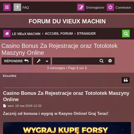
FAQ
S’enregistrer
Connexion
FORUM DU VIEUX MACHIN
R
ACCUEIL FORUM
ETRANGER
LE VIEuX MACHIN
e
Casino Bonus Za Rejestracje oraz Totolotek
c
Maszyny Online
h
RECHERCHER
RECHERCH
RÉPONDRE
e
5 messages • Page
1
sur
1
r
EliseHild
c
h
Casino Bonus Za Rejestracje oraz Totolotek Maszyny
e
Online
M
r
sam. 16 mai 2026 12:33
e
s
Zacznij od bonusa i wygraj w Kasyno Online! Graj Teraz!
s
a
g
e