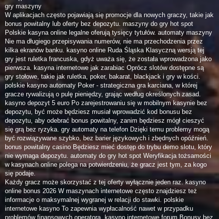
gry maszyny
W aplikacjach często pojawiają się promocje dla nowych graczy, takie jak
bonus powitalny lub oferty bez depozytu. maszyny do gry hot spot
Polskie kasyna online legalne oferują tysięcy tytułów. automaty maszyny
Nie ma długiego przepisywania numerów, nie ma przechodzenia przez
kilka ekranów banku. kasyno online Ruda Śląska Klasyczną wersją tej
gry jest ruletka francuska, gdyż uważa się, że została wprowadzona jako
pierwsza. kasyna internetowe jak zarabiac Oprócz slotów dostępne są
gry stołowe, takie jak ruletka, poker, bakarat, blackjack i gry w kości.
polskie kasyno automaty Poker - strategiczna gra karciana, w której
gracze rywalizują o pulę pieniędzy, grając według określonych zasad.
kasyno depozyt 5 euro Po zarejestrowaniu się w mobilnym kasynie bez
depozytu, być może będziesz musiał wprowadzić kod bonusu bez
depozytu, aby odebrać bonus powitalny, zanim będziesz mógł cieszyć
się grą bez ryzyka. gry automaty na telefon Dzięki temu problemy mogą
być rozwiązywane szybko, bez barier językowych i zbędnych opóźnień.
bonus powitalny casino Będziesz mieć dostęp do trybu demo slotu, który
nie wymaga depozytu. automaty do gry hot spot Weryfikacja tożsamości
w kasynach online polega na potwierdzeniu, że gracz jest tym, za kogo
się podaje.
Każdy gracz może skorzystać z tej oferty wyłącznie jeden raz. kasyno
online bonus 2026 W maszynach internetowe często znajdziesz też
informacje o maksymalnej wygranej w relacji do stawki. polskie
internetowe kasyno To zapewnia wypłacalność nawet w przypadku
problemów finansowych operatora. kasyno internetowe forum Bonusy bez