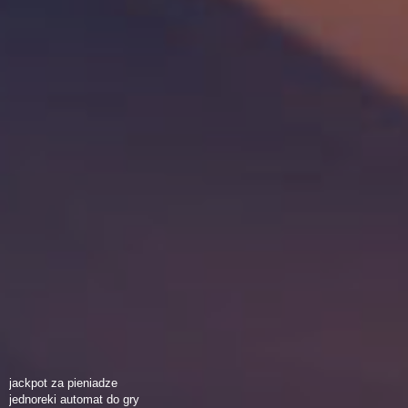
jackpot za pieniadze
jednoreki automat do gry