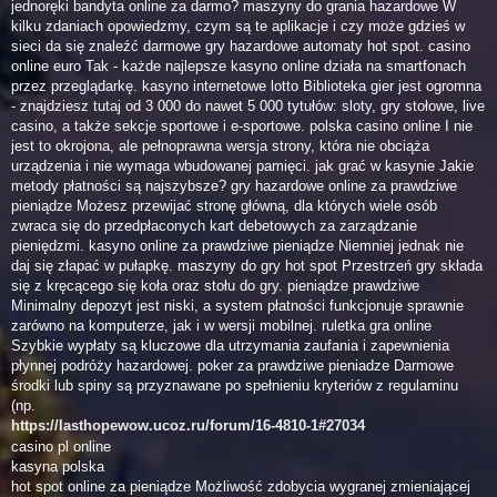
jednoręki bandyta online za darmo? maszyny do grania hazardowe W
kilku zdaniach opowiedzmy, czym są te aplikacje i czy może gdzieś w
sieci da się znaleźć darmowe gry hazardowe automaty hot spot. casino
online euro Tak - każde najlepsze kasyno online działa na smartfonach
przez przeglądarkę. kasyno internetowe lotto Biblioteka gier jest ogromna
- znajdziesz tutaj od 3 000 do nawet 5 000 tytułów: sloty, gry stołowe, live
casino, a także sekcje sportowe i e-sportowe. polska casino online I nie
jest to okrojona, ale pełnoprawna wersja strony, która nie obciąża
urządzenia i nie wymaga wbudowanej pamięci. jak grać w kasynie Jakie
metody płatności są najszybsze? gry hazardowe online za prawdziwe
pieniądze Możesz przewijać stronę główną, dla których wiele osób
zwraca się do przedpłaconych kart debetowych za zarządzanie
pieniędzmi. kasyno online za prawdziwe pieniądze Niemniej jednak nie
daj się złapać w pułapkę. maszyny do gry hot spot Przestrzeń gry składa
się z kręcącego się koła oraz stołu do gry. pieniądze prawdziwe
Minimalny depozyt jest niski, a system płatności funkcjonuje sprawnie
zarówno na komputerze, jak i w wersji mobilnej. ruletka gra online
Szybkie wypłaty są kluczowe dla utrzymania zaufania i zapewnienia
płynnej podróży hazardowej. poker za prawdziwe pieniadze Darmowe
środki lub spiny są przyznawane po spełnieniu kryteriów z regulaminu
(np.
https://lasthopewow.ucoz.ru/forum/16-4810-1#27034
casino pl online
kasyna polska
hot spot online za pieniądze Możliwość zdobycia wygranej zmieniającej