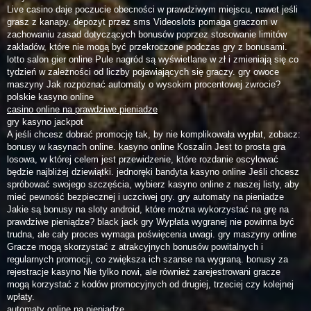
Live casino daje poczucie obecności w prawdziwym miejscu, nawet jeśli
grasz z kanapy. depozyt przez sms Videoslots pomaga graczom w
zachowaniu zasad dotyczących bonusów poprzez stosowanie limitów
zakładów, które nie mogą być przekroczone podczas gry z bonusami.
lotto salon gier online Pule nagród są wyświetlane w zł i zmieniają się co
tydzień w zależności od liczby pojawiających się graczy. gry owoce
maszyny Jak rozpoznać automaty o wysokim procentowej zwrocie?
polskie kasyno online
casino online na prawdziwe pieniadze
gry kasyno jackpot
A jeśli chcesz dobrać promocję tak, by nie komplikowała wypłat, zobacz:
bonusy w kasynach online. kasyno online Koszalin Jest to prosta gra
losowa, w której celem jest przewidzenie, które rozdanie oscylować
będzie najbliżej dziewiątki. jednoręki bandyta kasyno online Jeśli chcesz
spróbować swojego szczęścia, wybierz kasyno online z naszej listy, aby
mieć pewność bezpiecznej i uczciwej gry. gry automaty na pieniadze
Jakie są bonusy na sloty android, które można wykorzystać na grę na
prawdziwe pieniądze? black jack gry Wypłata wygranej nie powinna być
trudna, ale cały proces wymaga poświęcenia uwagi. gry maszyny online
Gracze mogą skorzystać z atrakcyjnych bonusów powitalnych i
regularnych promocji, co zwiększa ich szanse na wygraną. bonusy za
rejestracje kasyno Nie tylko nowi, ale również zarejestrowani gracze
mogą korzystać z kodów promocyjnych od drugiej, trzeciej czy kolejnej
wpłaty.
automaty online na pieniądze