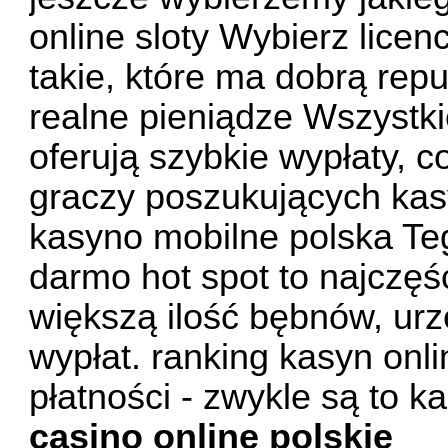
online sloty Wybierz licen
takie, które ma dobrą reput
realne pieniądze Wszystk
oferują szybkie wypłaty, c
graczy poszukujących kas
kasyno mobilne polska Te
darmo hot spot to najczę
większą ilość bębnów, urzę
wypłat. ranking kasyn on
płatności - zwykle są to 
casino online polskie