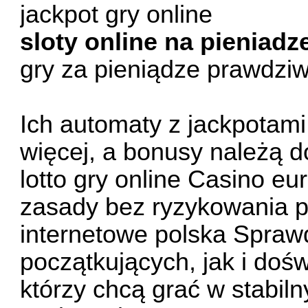
jackpot gry online
sloty online na pieniadz
gry za pieniądze prawdzi
Ich automaty z jackpotam
więcej, a bonusy należą d
lotto gry online Casino 
zasady bez ryzykowania p
internetowe polska Spraw
początkujących, jak i do
którzy chcą grać w stabil