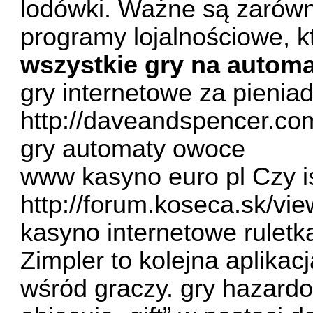
lodówki. Ważne są zarówno
programy lojalnościowe, k
wszystkie gry na autom
gry internetowe za pienia
http://daveandspencer.co
gry automaty owoce
www kasyno euro pl Czy ist
http://forum.koseca.sk/v
kasyno internetowe ruletk
Zimpler to kolejna aplikac
wśród graczy. gry hazard