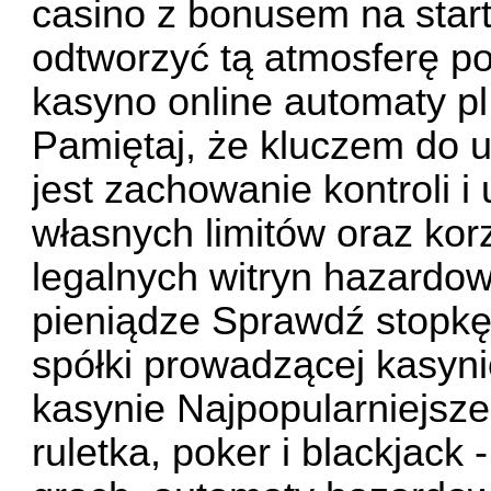
casino z bonusem na start
odtworzyć tą atmosferę po
kasyno online automaty pl
Pamiętaj, że kluczem do u
jest zachowanie kontroli i
własnych limitów oraz kor
legalnych witryn hazardo
pieniądze Sprawdź stopkę 
spółki prowadzącej kasyn
kasynie Najpopularniejsze 
ruletka, poker i blackjack