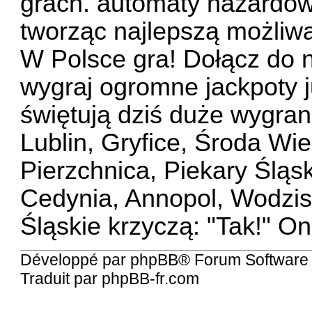
grach. automaty hazardow
tworząc najlepszą możliwą
W Polsce gra! Dołącz do n
wygraj ogromne jackpoty j
świętują dziś duże wygran
Lublin, Gryfice, Środa Wie
Pierzchnica, Piekary Śląs
Cedynia, Annopol, Wodzisł
Śląskie krzyczą: "Tak!" On
Développé par
phpBB
® Forum Software
Traduit par
phpBB-fr.com