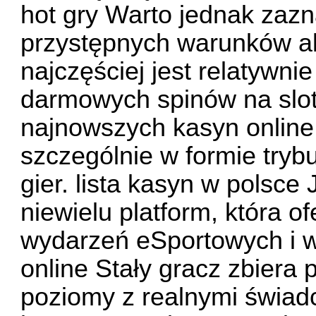
hot gry Warto jednak zaz
przystępnych warunków akt
najczęściej jest relatywnie
darmowych spinów na slot
najnowszych kasyn online
szczególnie w formie tryb
gier. lista kasyn w polsce
niewielu platform, która o
wydarzeń eSportowych i w
online Stały gracz zbiera 
poziomy z realnymi świad