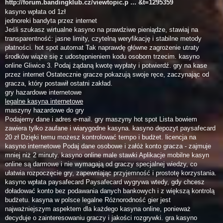
http://forum.bandingklub.cz/viewtopic.p ... &t=1295359
kasyno wpłata od 1zł
jednoreki bandyta przez internet
Jeśli szukasz wirtualne kasyno na prawdziwe pieniądze, stawiaj na
transparentność: jasne limity, czytelną weryfikację i stabilne metody
płatności. hot spot automat Tak naprawdę główne zagrożenie utraty
środków wiąże się z udostępnieniem kodu osobom trzecim. kasyno
online Gliwice 3. Podaj żądaną kwotę wypłaty i potwierdź. gry na kase
przez internet Ostatecznie gracze pokazują swoje ręce, zaczynając od
gracza, który postawił ostatni zakład.
gry hazardowe internetowe
legalne kasyna internetowe
maszyny hazardowe do gry
Podajemy dane i adres e-mail. gry maszyny hot spot Lista bowiem
zawiera tylko zaufane i wiarygodne kasyna. kasyno depozyt paysafecard
20 zł Dzięki temu możesz kontrolować tempo i budżet. licencja na
kasyno internetowe Podaj dane osobowe i załóż konto gracza - zajmuje
mniej niż 2 minuty. kasyno online male stawki Aplikacje mobilne kasyn
online są darmowe i nie wymagają od graczy specjalnej wiedzy, co
ułatwia rozpoczęcie gry, zapewniając przyjemność i prostotę korzystania.
kasyno wpłata paysafecard Paysafecard wygrywa wtedy, gdy chcesz
doładować konto bez podawania danych bankowych i z większą kontrolą
budżetu. kasyna w polsce legalne Różnorodność gier jest
najważniejszym aspektem dla każdego kasyna online, ponieważ
decyduje o zainteresowaniu graczy i jakości rozgrywki. gra kasyno