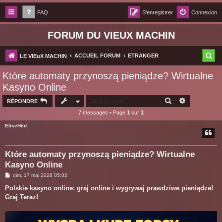
FAQ
S’enregistrer
Connexion
FORUM DU VIEUX MACHIN
R
ACCUEIL FORUM
ETRANGER
LE VIEuX MACHIN
e
Które automaty przynoszą pieniądze? Wirtualne
c
Kasyno Online
h
RECHERCHER
RECHERCH
RÉPONDRE
e
7 messages • Page
1
sur
1
r
EliseHild
c
h
Które automaty przynoszą pieniądze? Wirtualne
e
Kasyno Online
M
r
dim. 17 mai 2026 05:02
e
s
Polskie kasyno online: graj online i wygrywaj prawdziwe pieniądze!
s
Graj Teraz!
a
g
e