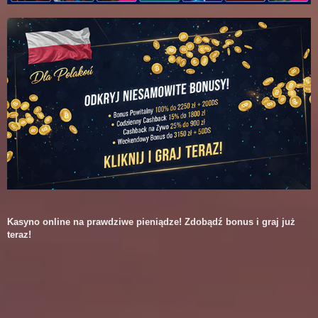
Kasyno online na prawdziwe pieniądze! Zdobądź bonus i graj już
teraz!