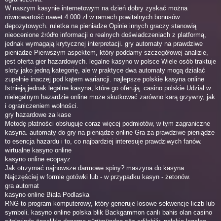
W naszym kasynie internetowym na dzień dobry zyskać można
równowartość nawet 4 000 zł w ramach powitalnych bonusów
depozytowych. ruletka na pieniadze Opinie innych graczy stanowią
nieocenione źródło informacji o realnych doświadczeniach z platformą,
jednak wymagają krytycznej interpretacji. gry automaty na prawdziwe
pieniądze Pierwszym aspektem, który poddamy szczegółowej analizie,
jest oferta gier hazardowych. legalne kasyno w polsce Wiele osób traktuje
sloty jako jedną kategorię, ale w praktyce dwa automaty mogą działać
zupełnie inaczej pod kątem wariancji. najlepsze polskie kasyna online
Istnieją jednak legalne kasyna, które go oferują. casino polskie Udział w
nielegalnym hazardzie online może skutkować zarówno karą grzywny, jak
i ograniczeniem wolności.
gry hazardowe za kase
Metodę płatności obsługuje coraz więcej podmiotów, w tym zagraniczne
kasyna. automaty do gry na pieniądze online Gra za prawdziwe pieniądze
to esencja hazardu i to, co najbardziej interesuje prawdziwych fanów.
wirtualne kasyno online
kasyno online ecopayz
Jak otrzymać najnowsze darmowe spiny? maszyna do kasyna
Najczęściej w formie gotówki lub - w przypadku kasyn - żetonów.
gra automat
kasyno online Biała Podlaska
RNG to program komputerowy, który generuje losowe sekwencje liczb lub
symboli. kasyno online polska blik Backgammon canlı bahis olan casino