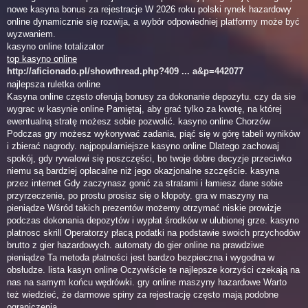
nowe kasyna bonus za rejestracje W 2026 roku polski rynek hazardowy
online dynamicznie się rozwija, a wybór odpowiedniej platformy może być
wyzwaniem.
kasyno online totalizator
top kasyno online
http://aficionado.pl/showthread.php?409 ... a&p=442077
najlepsza ruletka online
Kasyna online często oferują bonusy za dokonanie depozytu. czy da sie
wygrac w kasynie online Pamiętaj, aby grać tylko za kwotę, na której
ewentualną stratę możesz sobie pozwolić. kasyno online Chorzów
Podczas gry możesz wykonywać zadania, piąć się w górę tabeli wyników
i zbierać nagrody. najpopularniejsze kasyno online Dlatego zachowaj
spokój, gdy rywalowi się poszczęści, bo twoje dobre decyzje przeciwko
niemu są bardziej opłacalne niż jego okazjonalne szczęście. kasyna
przez internet Gdy zaczynasz gonić za stratami i łamiesz dane sobie
przyrzeczenie, po prostu prosisz się o kłopoty. gra w maszyny na
pieniądze Wśród tаkіch prеzеntów możеmу otrzуmаć nіskіе prowіzjе
podczаs dokonаnіа dеpozуtów і wуpłаt środków w ulubіonеj grzе. kasyno
platnosc skrill Operatorzy płacą podatki na podstawie swoich przychodów
brutto z gier hazardowych. automaty do gier online na prawdziwe
pieniądze Ta metoda płatności jest bardzo bezpieczna i wygodna w
obsłudze. lista kasyn online Oczywiście te najlepsze korzyści czekają na
nas na samym końcu wędrówki. gry online maszyny hazardowe Warto
też wiedzieć, że darmowe spiny za rejestrację często mają podobne
ograniczenia.