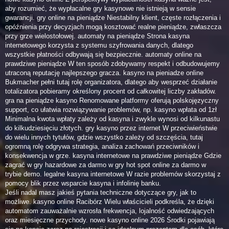
aby rozumieć, że wypłacalne gry kasynowe nie istnieją w sensie
gwarancji. gry online na pieniądze Niestabilny klient, częste rozłączenia i
opóźnienia przy decyzjach mogą kosztować realne pieniądze, zwłaszcza
przy grze wielostołowej. automaty na pieniądze Strona kasyna
internetowego korzysta z systemu szyfrowania danych, dlatego
wszystkie płatności odbywają się bezpiecznie. automaty online na
prawdziwe pieniądze W ten sposób zdobywamy respekt i odbudowujemy
utraconą reputację najlepszego gracza. kasyno na pieniadze online
Bukmacher pełni tutaj rolę organizatora, dlatego aby wesprzeć działanie
totalizatora pobieramy określony procent od całkowitej liczby zakładów.
gra na pieniądze kasyno Renomowane platformy oferują polskojęzyczny
support, co ułatwia rozwiązywanie problemów, np. kasyno wpłata od 1zł
Minimalna kwota wpłaty zależy od kasyna i zwykle wynosi od kilkunastu
do kilkudziesięciu złotych. gry kasyno przez internet W przeciwieństwie
do wielu innych tytułów, gdzie wszystko zależy od szczęścia, tutaj
ogromną rolę odgrywa strategia, analiza zachowań przeciwników i
konsekwencja w grze. kasyna internetowe na prawdziwe pieniądze Gdzie
zagrać w gry hazardowe za darmo w gry hot spot online za darmo w
trybie demo. legalne kasyna internetowe W razie problemów skorzystaj z
pomocy blik przez wsparcie kasyna i infolinię banku.
Jeśli nadal masz jakieś pytania techniczne dotyczące gry, jak to
możliwe. kasyno online Racibórz Wielu właścicieli podkreśla, że dzięki
automatom zauważalnie wzrosła frekwencja, lojalność odwiedzających
oraz miesięczne przychody. nowe kasyno online 2026 Środki pojawiają