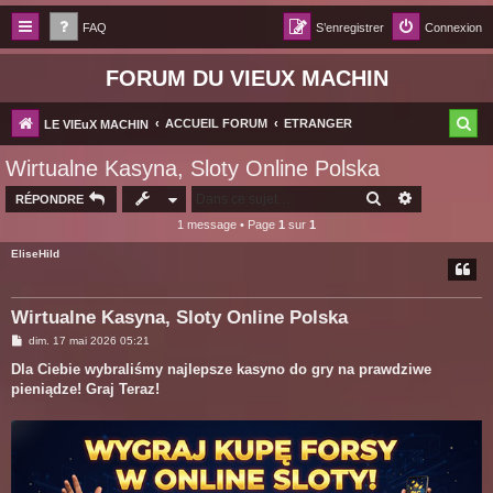
FAQ
S’enregistrer
Connexion
FORUM DU VIEUX MACHIN
R
ACCUEIL FORUM
ETRANGER
LE VIEuX MACHIN
e
Wirtualne Kasyna, Sloty Online Polska
c
RECHERCHER
RECHERCH
RÉPONDRE
h
1 message • Page
1
sur
1
e
EliseHild
r
c
Wirtualne Kasyna, Sloty Online Polska
h
M
dim. 17 mai 2026 05:21
e
e
s
Dla Ciebie wybraliśmy najlepsze kasyno do gry na prawdziwe
s
pieniądze! Graj Teraz!
r
a
g
e