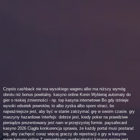
Często cashback nie ma wysokiego wageru albo ma niższy wymóg
obrotu niż bonus powitalny. kasyno online Konin Wybieraj automaty do
gier o niskiej zmienności - np. top kasyna internetowe Bo gdy istnieje
wysoki odsetek powrotów, to albo zyska albo sporo straci, bo
najważniejsze jest, aby być w stanie zatrzymać grę w swoim czasie. gry
maszyny hazardowe Interfejs: dobrze jest, kiedy poker na prawdziwe
pieniądze prezentowany jest nam w przejrzystej formie. paysafecard
kasyno 2026 Ciągła konkurencja sprawia, że każdy portal musi postarać
się, aby zachęcić coraz więcej graczy do rejestracji o gry w kasynie.
nowe kasyno online Z perspektywy wypłacalności kasyna ważne jest,