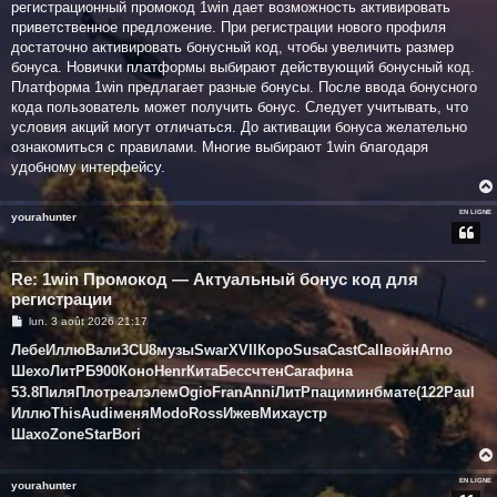
регистрационный промокод 1win дает возможность активировать
приветственное предложение. При регистрации нового профиля
достаточно активировать бонусный код, чтобы увеличить размер
бонуса. Новички платформы выбирают действующий бонусный код.
Платформа 1win предлагает разные бонусы. После ввода бонусного
кода пользователь может получить бонус. Следует учитывать, что
условия акций могут отличаться. До активации бонуса желательно
ознакомиться с правилами. Многие выбирают 1win благодаря
удобному интерфейсу.
EN LIGNE
yourahunter
Re: 1win Промокод — Актуальный бонус код для
регистрации
M
lun. 3 août 2026 21:17
e
s
Лебе
Иллю
Вали
3CU8
музы
Swar
XVII
Коро
Susa
Cast
Call
войн
Arno
s
Шехо
ЛитР
Б900
Коно
Henr
Кита
Бесс
чтен
Cara
фина
a
g
53.8
Пиля
Плот
реал
элем
Ogio
Fran
Anni
ЛитР
паци
минб
мате
(122
Paul
e
Иллю
This
Audi
меня
Modo
Ross
Ижев
Миха
устр
Шахо
Zone
Star
Bori
EN LIGNE
yourahunter