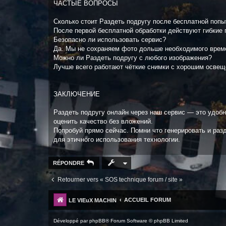
ЧАСТЫЕ ВОПРОСЫ
Сколько стоит Раздеть подругу после бесплатной попы
После первой бесплатной обработки действуют гибкие п
Безопасно ли использовать сервис?
Да. Мы не сохраняем фото дольше необходимого врем
Можно ли Раздеть подругу с любого изображения?
Лучше всего работают чёткие снимки с хорошим освещ
ЗАКЛЮЧЕНИЕ
Раздеть подругу онлайн через наш сервис — это удоб
оценить качество без вложений.
Попробуй прямо сейчас. Помни что генерировать и раз
для этичного использования технологии.
RÉPONDRE
Retourner vers « SOS technique forum / site »
ACCUEIL FORUM
LE VIEuX MACHIN
Développé par
phpBB
® Forum Software © phpBB Limited