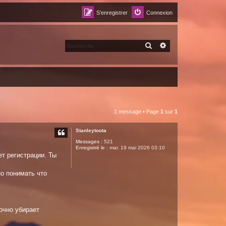
S’enregistrer
Connexion
RECHERCHER
RECHERCHE AVANCÉ
1 message • Page
1
sur
1
Stanleytoota
Messages :
521
Enregistré le :
mar. 19 mai 2026 03:10
ет регистрации. Ты
о понимать что
очно убирает