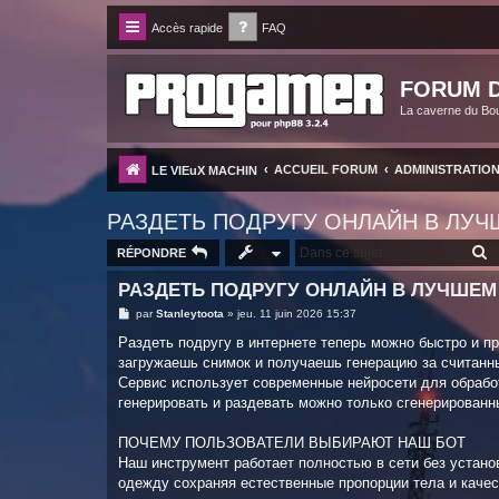
Accès rapide
FAQ
FORUM D
La caverne du Bo
ACCUEIL FORUM
ADMINISTRATIO
LE VIEuX MACHIN
РАЗДЕТЬ ПОДРУГУ ОНЛАЙН В ЛУЧ
R
RÉPONDRE
РАЗДЕТЬ ПОДРУГУ ОНЛАЙН В ЛУЧШЕМ
M
par
Stanleytoota
»
jeu. 11 juin 2026 15:37
e
s
Раздеть подругу в интернете теперь можно быстро и пр
s
загружаешь снимок и получаешь генерацию за считанн
a
g
Сервис использует современные нейросети для обрабо
e
генерировать и раздевать можно только сгенерированн
ПОЧЕМУ ПОЛЬЗОВАТЕЛИ ВЫБИРАЮТ НАШ БОТ
Наш инструмент работает полностью в сети без установ
одежду сохраняя естественные пропорции тела и качес