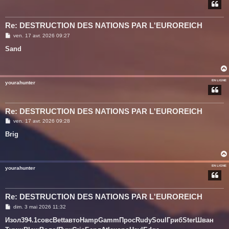
Re: DESTRUCTION DES NATIONS PAR L'EUROREICH
M
ven. 17 avr. 2026 09:27
e
s
Sand
s
a
g
e
EN LIGNE
yourahunter
Re: DESTRUCTION DES NATIONS PAR L'EUROREICH
M
ven. 17 avr. 2026 09:28
e
s
Brig
s
a
g
e
EN LIGNE
yourahunter
Re: DESTRUCTION DES NATIONS PAR L'EUROREICH
M
dim. 3 mai 2026 11:32
e
s
Изол
394.1
совс
Bett
авто
Hamp
Gamm
Прос
Rudy
Soul
Гриб
Ster
Шван
s