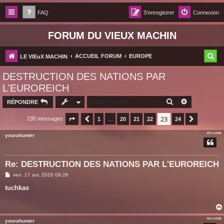
FAQ
S’enregistrer
Connexion
FORUM DU VIEUX MACHIN
R
ACCUEIL FORUM
EUROPE
LE VIEuX MACHIN
e
DESTRUCTION DES NATIONS PAR
c
L'EUROREICH
h
RECHERCHER
RECHERCH
RÉPONDRE
e
23
235 messages
Page
23
Précédente
sur
1
24
…
20
21
22
24
Suivante
r
EN LIGNE
yourahunter
c
h
Re: DESTRUCTION DES NATIONS PAR L'EUROREICH
e
M
ven. 17 avr. 2026 09:26
r
e
s
tuchkas
s
a
g
e
EN LIGNE
yourahunter