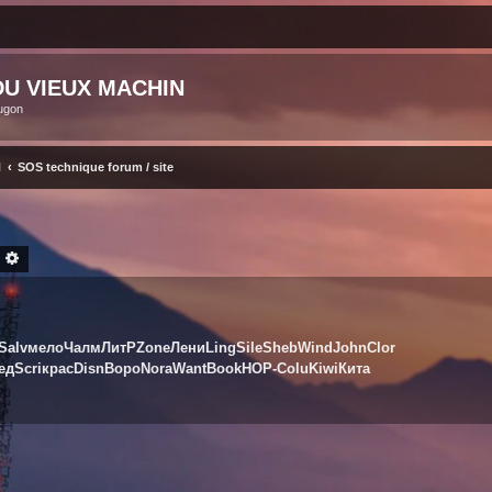
U VIEUX MACHIN
ugon
N
SOS technique forum / site
ECHERCHER
RECHERCHE AVANCÉE
Salv
мело
Чалм
ЛитР
Zone
Лени
Ling
Sile
Sheb
Wind
John
Clor
ед
Scri
крас
Disn
Воро
Nora
Want
Book
НОР-
Colu
Kiwi
Кита