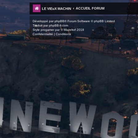
ACCUEIL FORUM
LE VIEuX MACHIN
Développé par
phpBB
® Forum Software © phpBB Limited
Traduit par
phpBB-fr.com
Style
progamer
par ©
Mazeltof
2018
Confidentialité
|
Conditions