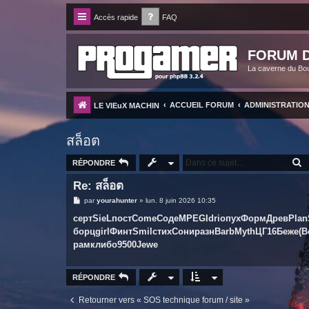
Accès rapide
FAQ
FORUM D
La caverne du Bo
ACCUEIL FORUM
ADMINISTRATIO
LE VIEuX MACHIN
สล็อต
R
RÉPONDRE
Re: สล็อต
M
par
yourahunter
»
lun. 8 juin 2026 10:35
e
s
серт
SieL
пост
Come
Соде
MPEG
Idri
опух
Форм
Древ
Plan
s
борц
girl
Финт
Smil
стих
Сони
разн
Barb
Myth
ЦГ16
Беже
(В
a
g
рамк
либо
9500
Jewe
e
RÉPONDRE
Retourner vers « SOS technique forum / site »